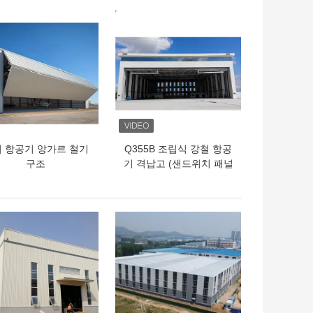
의 가격
최고의 가격
 항공기 앙가르 철기
Q355B 조립식 강철 항공
구조
기 격납고 (샌드위치 패널
지붕)
의 가격
최고의 가격