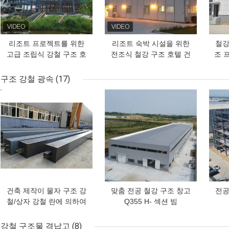
리조트 프로젝트를 위한
리조트 숙박 시설을 위한
철강
고급 조립식 강철 구조 호
전조식 철강 구조 호텔 건
조 
텔 건물
물
구조 강철 광속
(17)
최고의 가격
최고의 가격
최고
건축 제작이 물자 구조 강
맞춤 전공 철강 구조 창고
전공
철/상자 강철 란에 의하여
Q355 H- 섹션 빔
빛납니다
강철 구조물 격납고
(8)