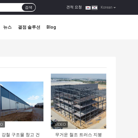
견적 요청
검색
|
Korean
뉴스
결점 솔루션
Blog
의 가격
최고의 가격
 강철 구조물 창고 건
무거운 철조 트러스 지붕