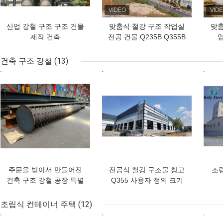
산업 강철 구조 구조 건물
맞춤식 철강 구조 작업실
맞춤
제작 건축
전공 건물 Q235B Q355B
업
건축 구조 강철
(13)
최고의 가격
최고의 가격
최고
주문을 받아서 만들어진
전공식 철강 구조물 창고
조립
건축 구조 강철 공장 특별
Q355 사용자 정의 크기
한 모양 금속 제작
50 년 수명
조립식 컨테이너 주택
(12)
최고의 가격
최고의 가격
최고