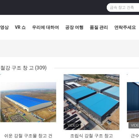
영상
VR 쇼
우리에 대하여
공장 여행
품질 관리
연락주세요
철강 구조 창 고
(309)
최고의 가격
최고의 가격
최고
쉬운 강철 구조물 창고 건
조립식 강철 구조 창고
근수