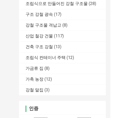
조립식으로 만들어진 강철 구조물
(28)
구조 강철 광속
(17)
강철 구조물 격납고
(8)
산업 철강 건물
(117)
건축 구조 강철
(13)
조립식 컨테이너 주택
(12)
가금류 집
(8)
가축 농장
(12)
강철 말집
(3)
인증