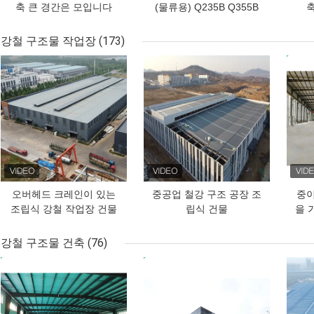
축 큰 경간은 모입니다
(물류용) Q235B Q355B
강철 구조물 작업장
(173)
최고의 가격
최고의 가격
최고
오버헤드 크레인이 있는
중공업 철강 구조 공장 조
중이
조립식 강철 작업장 건물
립식 건물
을 
강철 구조물 건축
(76)
최고의 가격
최고의 가격
최고