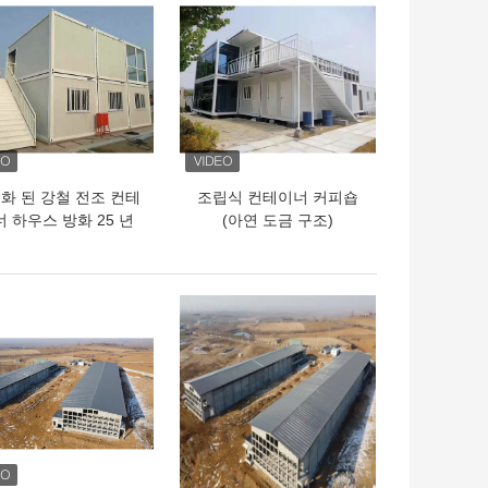
화 된 강철 전조 컨테
조립식 컨테이너 커피숍
 하우스 방화 25 년
(아연 도금 구조)
수명
의 가격
최고의 가격