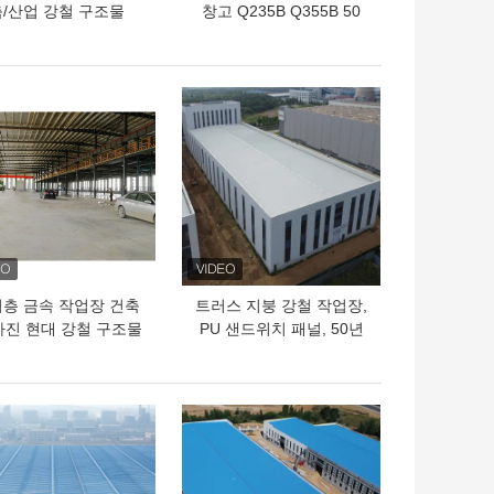
축/산업 강철 구조물
창고 Q235B Q355B 50
년 수명
의 가격
최고의 가격
층 금속 작업장 건축
트러스 지붕 강철 작업장,
가진 현대 강철 구조물
PU 샌드위치 패널, 50년
공장 건물
수명
의 가격
최고의 가격