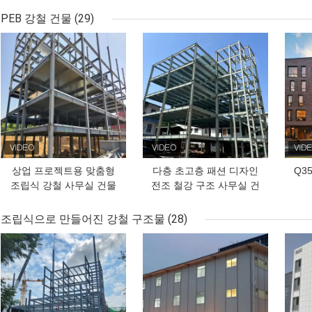
PEB 강철 건물
(29)
최고의 가격
최고의 가격
최고
상업 프로젝트용 맞춤형
다층 초고층 패션 디자인
Q3
조립식 강철 사무실 건물
전조 철강 구조 사무실 건
물
조립식으로 만들어진 강철 구조물
(28)
최고의 가격
최고의 가격
최고