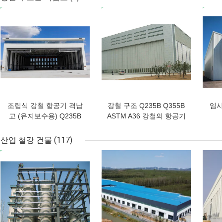
최고의 가격
최고의 가격
최고
조립식 강철 항공기 격납
강철 구조 Q235B Q355B
임시
고 (유지보수용) Q235B
ASTM A36 강철의 항공기
Q355B
앙가르
산업 철강 건물
(117)
최고의 가격
최고의 가격
최고