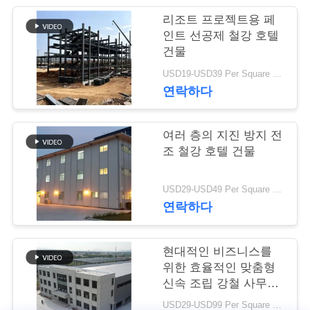
행
리조트 프로젝트용 페
인트 선공제 철강 호텔
건물
품
USD19-USD39 Per Square Meter MOQ:200 평방미터
연락하다
질
관
여러 층의 지진 방지 전
리
조 철강 호텔 건물
USD29-USD49 Per Square Meter MOQ:200 평방미터
연
연락하다
락
현대적인 비즈니스를
주
위한 효율적인 맞춤형
세
신속 조립 강철 사무실
건물
USD29-USD99 Per Square Meter MOQ:200 평방 미터