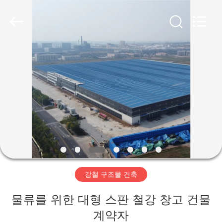
Copyright
©
2019
-
2026
Qingdao
Ruly
Steel
집
Engineering
Co.,Ltd.
All
Rights
Reserved.
제
품
동
영
강철 구조물 건축
상
물류를 위한 대형 스판 철강 창고 건물
VR
계약자