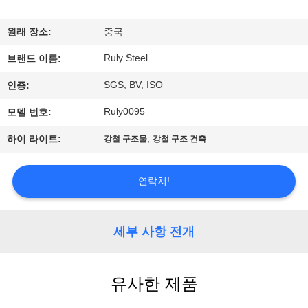
쇼
원래 장소:
중국
Ruly Steel
우
브랜드 이름:
SGS, BV, ISO
인증:
리
Ruly0095
모델 번호:
에
,
하이 라이트:
강철 구조물
강철 구조 건축
대
하
연락처!
여
세부 사항 전개
공
장
유사한 제품
여