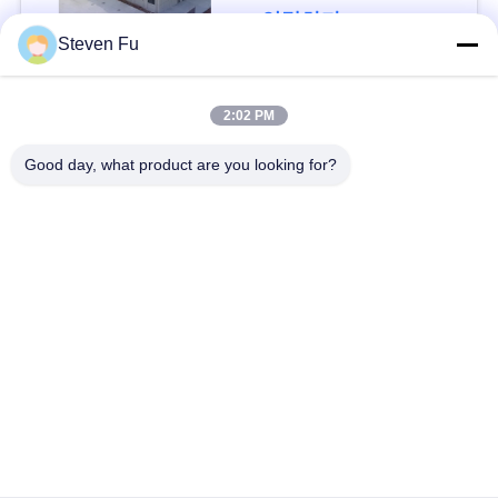
요
연락하다
Steven Fu
뉴
모든
2:02 PM
스
Good day, what product are you looking for?
철강 구조 창 고
강철 구조물 작업장
결
점
강철 구조물 건축
철골 구조물 제작
솔
조립식으로 만들어진
PEB 강철 건물
루
강철 구조물
션
구조 강철 광속
강철 구조물 격납고
BLOG