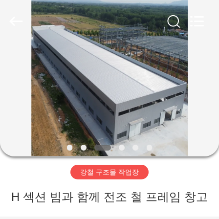
Copyright
©
2019
-
2026
Qingdao
Ruly
Steel
집
Engineering
Co.,Ltd.
All
Rights
Reserved.
제
품
동
영
강철 구조물 작업장
상
H 섹션 빔과 함께 전조 철 프레임 창고
VR