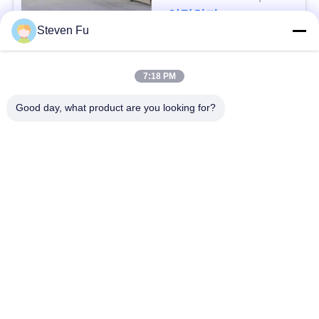
요
연락하다
Steven Fu
뉴
모든
7:18 PM
스
Good day, what product are you looking for?
철강 구조 창 고
강철 구조물 작업장
결
점
강철 구조물 건축
철골 구조물 제작
솔
조립식으로 만들어진
루
PEB 강철 건물
강철 구조물
션
구조 강철 광속
강철 구조물 격납고
BLOG