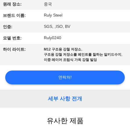
원래 장소:
중국
쇼
Ruly Steel
브랜드 이름:
우
SGS, ,ISO, BV
인증:
리
Ruly0240
모델 번호:
에
,
하이 라이트:
M12 구조용 강철 저장소
,
구조용 강철 저장소를 페인트를 칠하는 알키드수지
대
이중 레이어 조립식 가옥 강철 빌딩
하
연락처!
여
세부 사항 전개
공
장
유사한 제품
여