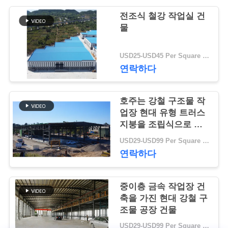
행
전조식 철강 작업실 건
물
품
USD25-USD45 Per Square Meter MOQ:200 평방미터
연락하다
질
관
호주는 강철 구조물 작
리
업장 현대 유형 트러스
지붕을 조립식으로 만
들었습니다
USD29-USD99 Per Square Meter MOQ:500 평방 미터
연
연락하다
락
중이층 금속 작업장 건
주
축을 가진 현대 강철 구
세
조물 공장 건물
USD29-USD99 Per Square Meter MOQ:500 평방 미터