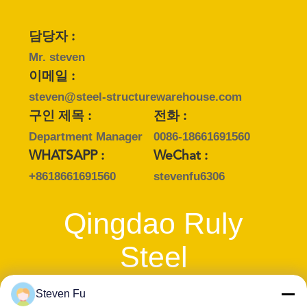
행
담당자 :
Mr. steven
품
이메일 :
질
steven@steel-structurewarehouse.com
구인 제목 :
전화 :
관
Department Manager
0086-18661691560
리
WHATSAPP :
WeChat :
+8618661691560
stevenfu6306
연
Qingdao Ruly
락
Steel
주
세
Engineering
Steven Fu