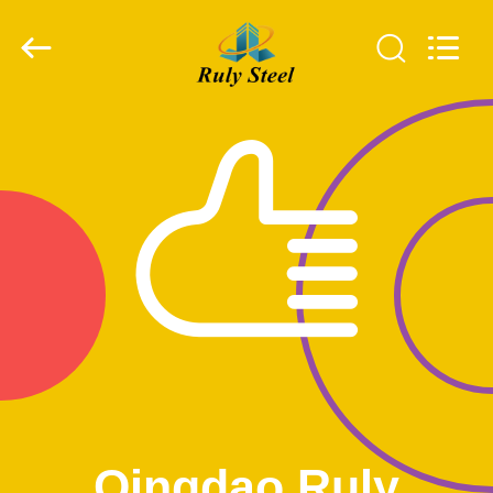
Copyright
©
2019
-
2026
Qingdao
Ruly
Steel
집
Engineering
Co.,Ltd.
All
Rights
Reserved.
제
품
동
영
상
Qingdao Ruly
VR