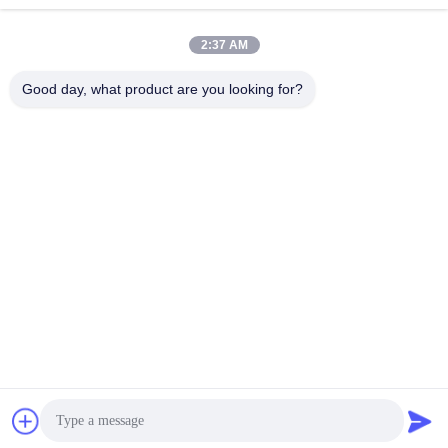
요
Co.,Ltd
2:37 AM
뉴
Good day, what product are you looking for?
주소:
스
Tieshan Industrial zone, Huangdao District,
Qingdao City.
결
비지니스 전화:
86--18661691560
점
솔
연락처!
루
션
구독하십시오
BLOG