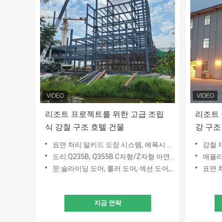
리조트 프로젝트를 위한 고급 조립
리조트 
식 강철 구조 호텔 건물
강 구조
표면 처리:알키드 도장 시스템, 에폭시 도장 시스템 또는 용융 아연 도금.
강철 재료:Q235
도리:Q235B, Q355B C자형/Z자형 아연도금강판
애플리케
문:슬라이딩 도어, 롤러 도어, 섹션 도어, 샌드위치 패널 도어
표면 
지금 연락