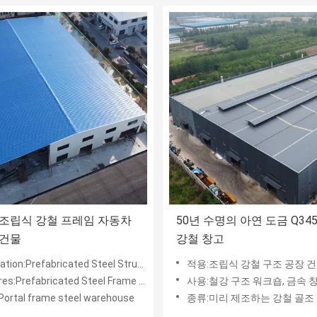
B 조립식 강철 프레임 자동차
50년 수명의 아연 도금 Q34
 건물
강철 창고
ion:Prefabricated Steel Structure Building
적용:조립식 강철 구조 공장 
s:Prefabricated Steel Frame Buildings
사용:철강 구조 워크숍, 금속 창고, 공장 건물
Portal frame steel warehouse
종류:미리 제조하는 강철 골조