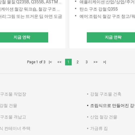
 물질:Q235B, Q355B, ASTM A36
애플리케이션:산업/상업/주거
:철강 워크숍, 철강 구조 플랫폼, 구조 지붕, 프레임 부품
탄소 구조 강철:Q355
처리:그림 또는 뜨거운 딥 아연 도금
예어:조립식 철강 구조 창고/
지금 연락
지금 연락
Page 1 of 3
|<
<<
1
2
3
>>
>|
 구조물 작업장
강철 구조물 건축
 강철 건물
조립식으로 만들어진 강
 구조물 격납고
산업 철강 건물
식 컨테이너 주택
가금류 집