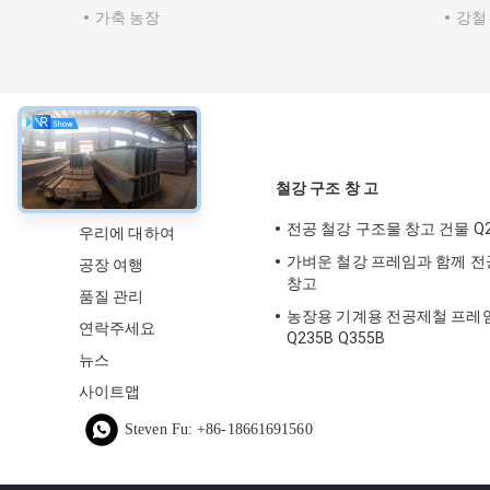
가축 농장
강철
약
철강 구조 창 고
전공 철강 구조물 창고 건물 Q23
우리에 대하여
가벼운 철강 프레임과 함께 전
공장 여행
창고
품질 관리
농장용 기계용 전공제철 프레
연락주세요
Q235B Q355B
뉴스
사이트맵
Steven Fu: +86-18661691560