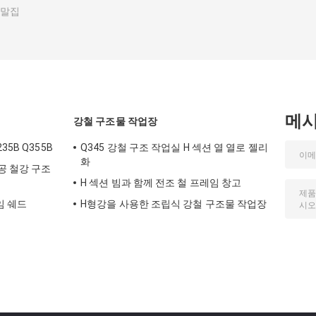
 말집
메
강철 구조물 작업장
5B Q355B
Q345 강철 구조 작업실 H 섹션 열 열로 젤리
화
공 철강 구조
H 섹션 빔과 함께 전조 철 프레임 창고
임 쉐드
H형강을 사용한 조립식 강철 구조물 작업장