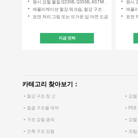
원시 강철 물질:Q235B, Q355B, ASTM A36
원시 강철
애플리케이션:철강 워크숍, 철강 구조 플랫폼, 구조 지붕, 프레임 부품
애플리케이션
표면 처리:그림 또는 뜨거운 딥 아연 도금
표면 
지금 연락
카테고리 찾아보기：
철강 구조 창 고
강철
철골 구조물 제작
PEB
구조 강철 광속
강철
건축 구조 강철
조립