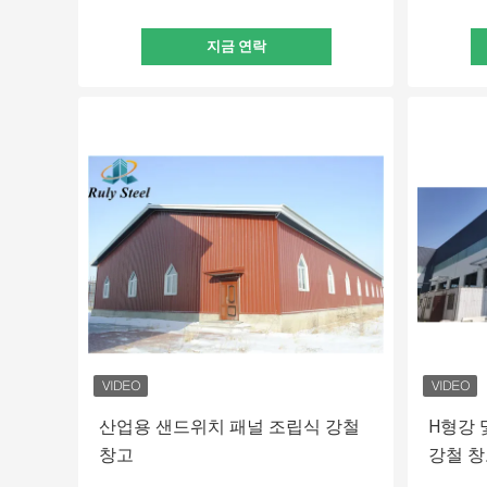
지금 연락
산업용 샌드위치 패널 조립식 강철
H형강 
창고
강철 