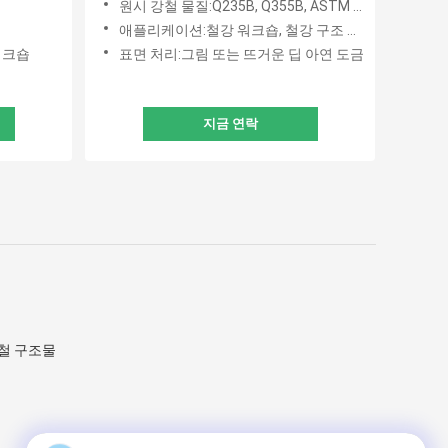
원시 강철 물질:Q235B, Q355B, ASTM A36
애플리케이션:철강 워크숍, 철강 구조 플랫폼, 구조 지붕, 프레임 부품
워크숍
표면 처리:그림 또는 뜨거운 딥 아연 도금
지금 연락
철 구조물