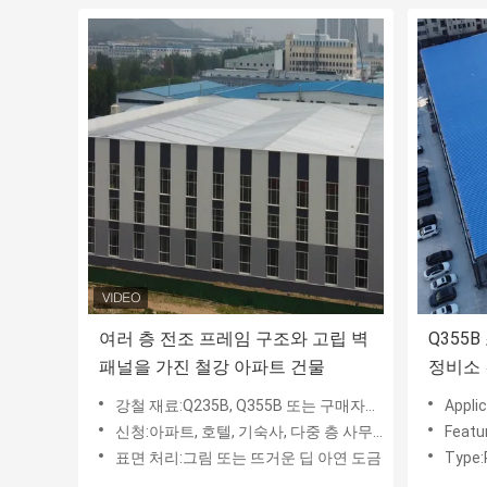
여러 층 전조 프레임 구조와 고립 벽
Q355
패널을 가진 철강 아파트 건물
정비소
강철 재료:Q235B, Q355B 또는 구매자의 요청 : ASTM, BSEN, DIN, IPE, AISI, JIS
Applicat
신청:아파트, 호텔, 기숙사, 다중 층 사무실
Feature
표면 처리:그림 또는 뜨거운 딥 아연 도금
Type: