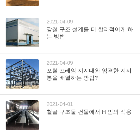
쇼
2021-04-09
우
강철 구조 설계를 더 합리적이게 하
는 방법
리
에
2021-04-09
대
포털 프레임 지지대와 엄격한 지지
하
봉을 배열하는 방법?
여
2021-04-01
공
철골 구조물 건물에서 H 빔의 적용
장
여