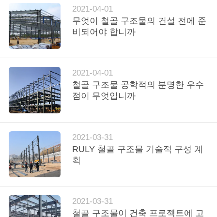
2021-04-01
행
무엇이 철골 구조물의 건설 전에 준
비되어야 합니까
품
질
2021-04-01
철골 구조물 공학적의 분명한 우수
관
점이 무엇입니까
리
2021-03-31
연
RULY 철골 구조물 기술적 구성 계
락
획
주
세
2021-03-31
철골 구조물이 건축 프로젝트에 고