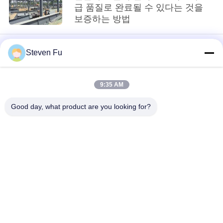
요
급 품질로 완료될 수 있다는 것을
보증하는 방법
뉴
Steven Fu
스
9:35 AM
결
loading...
Good day, what product are you looking for?
점
모든
솔
루
철강 구조 창 고
강철 구조물 작업장
션
강철 구조물 건축
철골 구조물 제작
BLOG
조립식으로 만들어진