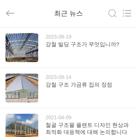
Copyright
©
2019
최근 뉴스
-
2026
Qingdao
Ruly
Steel
집
Engineering
Co.,Ltd.
2023-08-19
All
Rights
강철 빌딩 구조가 무엇입니까?
Reserved.
제
품
2023-08-14
강철 구조 가금류 집의 장점
동
영
상
2021-04-09
철골 구조물 플랜트 디자인 현상과
VR
최적화 대응책에 대해 논의합니다