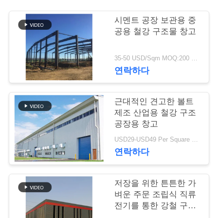
행
시멘트 공장 보관용 중
공용 철강 구조물 창고
품
35-50 USD/Sqm MOQ:200 평방 미터
질
연락하다
관
근대적인 견고한 볼트
리
제조 산업용 철강 구조
공장용 창고
연
USD29-USD49 Per Square Meter MOQ:200 평방미터
연락하다
락
주
저장을 위한 튼튼한 가
벼운 주문 조립식 직류
세
전기를 통한 강철 구조
물 창고