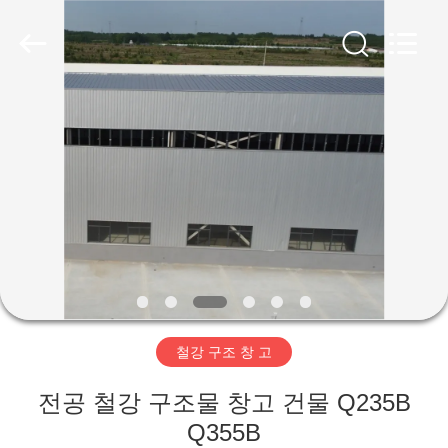
Copyright
©
2019
-
2026
Qingdao
Ruly
Steel
집
Engineering
Co.,Ltd.
All
Rights
Reserved.
제
품
동
영
철강 구조 창 고
상
전공 철강 구조물 창고 건물 Q235B
VR
Q355B