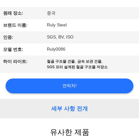
쇼
원래 장소:
중국
Ruly Steel
브랜드 이름:
우
SGS, BV, ISO
인증:
리
Ruly0086
모델 번호:
에
,
,
하이 라이트:
철골 구조물 건물
금속 보관 건물
대
SGS 프리 설계된 철골 구조물 저장소
하
연락처!
여
세부 사항 전개
공
장
유사한 제품
여