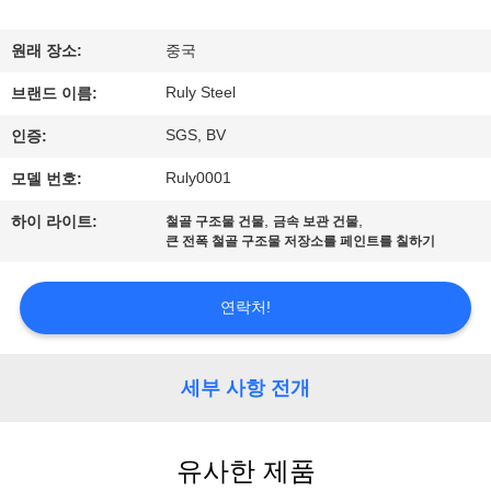
쇼
원래 장소:
중국
Ruly Steel
우
브랜드 이름:
SGS, BV
인증:
리
Ruly0001
모델 번호:
에
,
,
하이 라이트:
철골 구조물 건물
금속 보관 건물
대
큰 전폭 철골 구조물 저장소를 페인트를 칠하기
하
연락처!
여
세부 사항 전개
공
장
유사한 제품
여