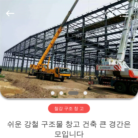
Copyright
©
2019
-
2026
Qingdao
Ruly
Steel
집
Engineering
Co.,Ltd.
All
Rights
Reserved.
제
품
동
영
철강 구조 창 고
상
쉬운 강철 구조물 창고 건축 큰 경간은
VR
모입니다