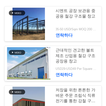
행
시멘트 공장 보관용 중
공용 철강 구조물 창고
품
35-50 USD/Sqm MOQ:200 평방 미터
질
연락하다
관
근대적인 견고한 볼트
리
제조 산업용 철강 구조
공장용 창고
연
USD29-USD49 Per Square Meter MOQ:200 평방미터
연락하다
락
주
저장을 위한 튼튼한 가
벼운 주문 조립식 직류
세
전기를 통한 강철 구조