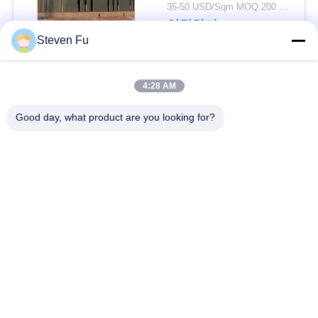
요
물 창고
35-50 USD/Sqm MOQ:200 평방미터
연락하다
Steven Fu
뉴
스
모든
4:28 AM
Good day, what product are you looking for?
결
철강 구조 창 고
강철 구조물 작업장
점
강철 구조물 건축
철골 구조물 제작
솔
루
조립식으로 만들어진
PEB 강철 건물
강철 구조물
션
구조 강철 광속
강철 구조물 격납고
BLOG