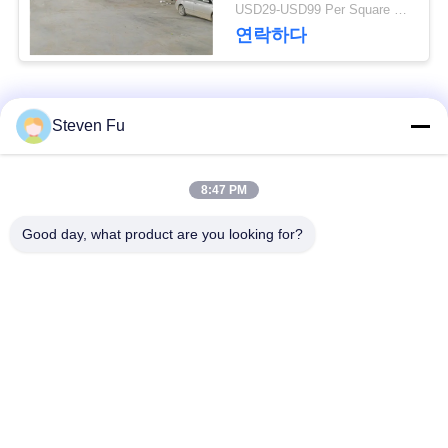
요
USD29-USD99 Per Square Meter MOQ:500 평방 미터
연락하다
뉴
스
모든
Steven Fu
결
철강 구조 창 고
강철 구조물 작업장
8:47 PM
점
Good day, what product are you looking for?
강철 구조물 건축
철골 구조물 제작
솔
루
조립식으로 만들어진
PEB 강철 건물
강철 구조물
션
구조 강철 광속
강철 구조물 격납고
BLOG