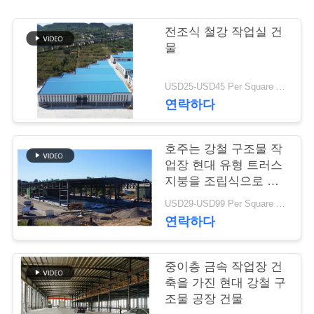
행
전조식 철강 작업실 건
물
품
USD25-USD45 Per Square Meter MOQ:200 평방미터
질
연락하다
관
호주는 강철 구조물 작
리
업장 현대 유형 트러스
지붕을 조립식으로 만
들었습니다
연
USD29-USD99 Per Square Meter MOQ:500 평방 미터
연락하다
락
주
중이층 금속 작업장 건
축을 가진 현대 강철 구
세
조물 공장 건물