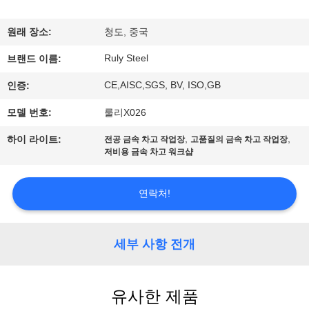
쇼
원래 장소:
청도, 중국
Ruly Steel
우
브랜드 이름:
CE,AISC,SGS, BV, ISO,GB
인증:
리
모델 번호:
룰리X026
에
,
,
하이 라이트:
전공 금속 차고 작업장
고품질의 금속 차고 작업장
대
저비용 금속 차고 워크샵
하
연락처!
여
세부 사항 전개
공
장
유사한 제품
여