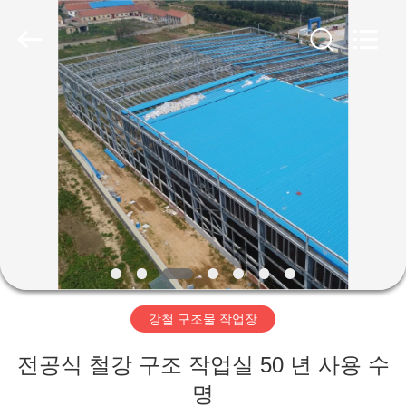
Copyright
©
2019
-
2026
Qingdao
Ruly
Steel
집
Engineering
Co.,Ltd.
All
Rights
Reserved.
제
품
동
영
강철 구조물 작업장
상
전공식 철강 구조 작업실 50 년 사용 수
VR
명