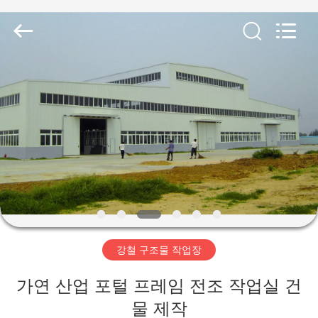
Copyright
©
2019
-
2026
Qingdao
Ruly
Steel
집
Engineering
Co.,Ltd.
All
Rights
Reserved.
제
품
동
영
강철 구조물 작업장
상
가연 산업 포털 프레임 전조 작업실 건
VR
물 제작