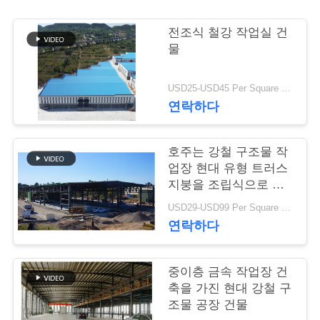
행
전조식 철강 작업실 건
물
품
USD25-USD45 Per Square Meter MOQ:200 평방미터
질
연락하다
관
호주는 강철 구조물 작
리
업장 현대 유형 트러스
지붕을 조립식으로 만
들었습니다
연
USD29-USD99 Per Square Meter MOQ:500 평방 미터
연락하다
락
주
중이층 금속 작업장 건
축을 가진 현대 강철 구
세
조물 공장 건물