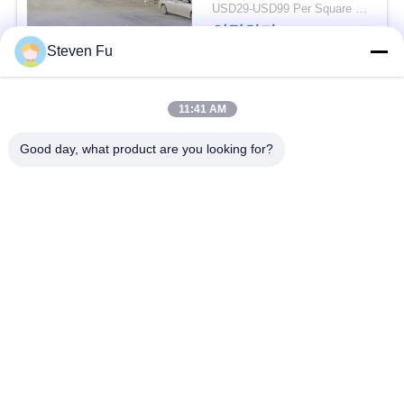
요
USD29-USD99 Per Square Meter MOQ:500 평방 미터
연락하다
Steven Fu
뉴
스
모든
11:41 AM
Good day, what product are you looking for?
결
철강 구조 창 고
강철 구조물 작업장
점
강철 구조물 건축
철골 구조물 제작
솔
루
조립식으로 만들어진
PEB 강철 건물
강철 구조물
션
구조 강철 광속
강철 구조물 격납고
BLOG