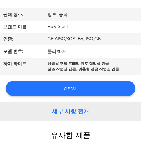
쇼
원래 장소:
청도, 중국
Ruly Steel
우
브랜드 이름:
CE,AISC,SGS, BV, ISO,GB
인증:
리
모델 번호:
룰리X026
에
,
하이 라이트:
산업용 포털 프레임 전조 작업실 건물
대
,
전조 작업실 건물
맞춤형 전공 작업실 건물
하
연락처!
여
세부 사항 전개
공
장
유사한 제품
여