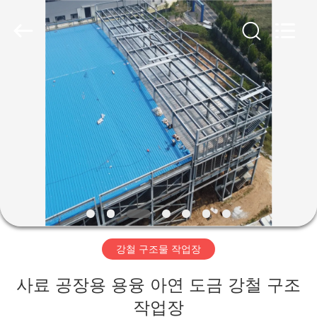
Copyright
©
2019
-
2026
Qingdao
Ruly
Steel
집
Engineering
Co.,Ltd.
All
Rights
Reserved.
제
품
동
영
강철 구조물 작업장
상
사료 공장용 용융 아연 도금 강철 구조
VR
작업장