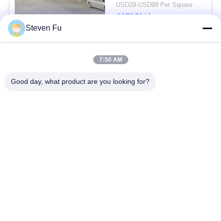
요
USD29-USD99 Per Square Meter MOQ:500 평방 미터
연락하다
Steven Fu
뉴
스
모든
7:50 AM
Good day, what product are you looking for?
결
철강 구조 창 고
강철 구조물 작업장
점
강철 구조물 건축
철골 구조물 제작
솔
루
조립식으로 만들어진
PEB 강철 건물
강철 구조물
션
구조 강철 광속
강철 구조물 격납고
BLOG