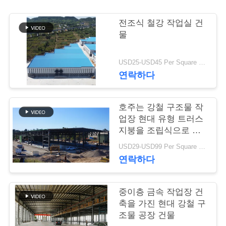
행
전조식 철강 작업실 건
물
품
USD25-USD45 Per Square Meter MOQ:200 평방미터
질
연락하다
관
호주는 강철 구조물 작
리
업장 현대 유형 트러스
지붕을 조립식으로 만
들었습니다
연
USD29-USD99 Per Square Meter MOQ:500 평방 미터
연락하다
락
주
중이층 금속 작업장 건
축을 가진 현대 강철 구
세
조물 공장 건물