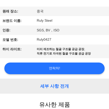
쇼
원래 장소:
중국
Ruly Steel
우
브랜드 이름:
인증:
SGS, BV，ISO
리
Ruly0427
모델 번호:
에
,
하이 라이트:
미리 제조하는 철골 구조물 공급 공장
대
직류 전기로 자극된 철골 구조물 공급 공장
하
연락처!
여
세부 사항 전개
공
장
유사한 제품
여