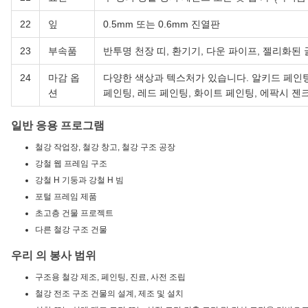
22
잎
0.5mm 또는 0.6mm 진열판
23
부속품
반투명 천장 띠, 환기기, 다운 파이프, 젤리화된 
24
마감 옵
다양한 색상과 텍스처가 있습니다. 알키드 페인팅,
션
페인팅, 레드 페인팅, 화이트 페인팅, 에팍시 젠크
일반 응용 프로그램
철강 작업장, 철강 창고, 철강 구조 공장
강철 웹 프레임 구조
강철 H 기둥과 강철 H 빔
포털 프레임 제품
초고층 건물 프로젝트
다른 철강 구조 건물
우리 의 봉사 범위
구조용 철강 제조, 페인팅, 진료, 사전 조립
철강 전조 구조 건물의 설계, 제조 및 설치