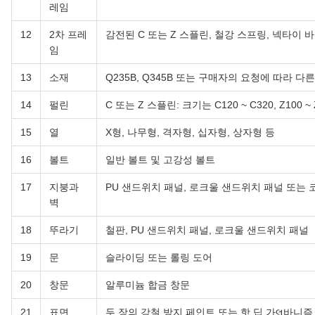
레임
12
2차 프레
감전된 C 또는 Z 스플린, 철강 스프링, 넥타이 바
임
13
소재
Q235B, Q345B 또는 구매자의 요청에 따라 다른 것, 예
14
펄린
C 또는 Z 스플린: 크기는 C120 ~ C320, Z100 ~ 
15
열
X형, 나무형, 격자형, 십자형, 상자형 등
16
볼트
일반 볼트 및 고강성 볼트
17
지붕과
PU 샌드위치 패널, 로크울 샌드위치 패널 또는 
벽
18
뚜라기
철판, PU 샌드위치 패널, 로크울 샌드위치 패널
19
문
슬라이딩 또는 롤링 도어
20
창문
알루미늄 합금 창문
21
표면
두 장의 강철 방지 페인트 또는 핫 딥 가લ્바니즘