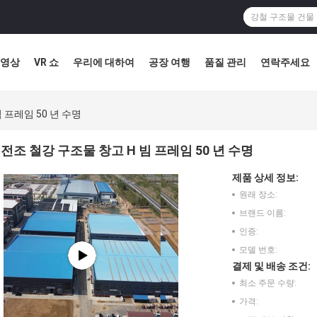
영상
VR 쇼
우리에 대하여
공장 여행
품질 관리
연락주세요
 프레임 50 년 수명
전조 철강 구조물 창고 H 빔 프레임 50 년 수명
제품 상세 정보:
원래 장소:
브랜드 이름:
인증:
모델 번호:
결제 및 배송 조건:
최소 주문 수량:
가격: