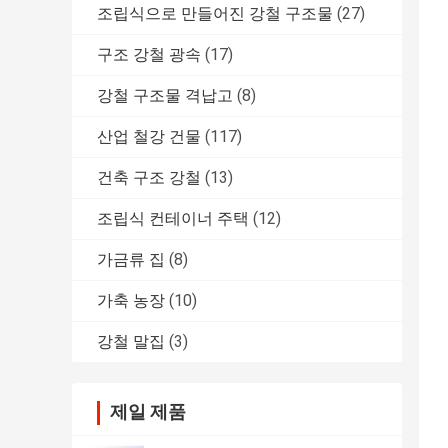
조립식으로 만들어진 강철 구조물
(27)
구조 강철 광속
(17)
강철 구조물 격납고
(8)
산업 철강 건물
(117)
건축 구조 강철
(13)
조립식 컨테이너 주택
(12)
가금류 집
(8)
가축 농장
(10)
강철 말집
(3)
제일 제품