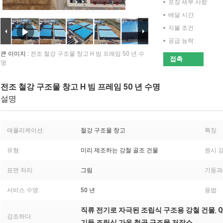
포장 세부 사항:
배달 시간:
지불 조건:
공급 능력:
큰 이미지 :
전조 철강 구조물 창고 H 빔 프레임 50 년 수
접촉
명
전조 철강 구조물 창고 H 빔 프레임 50 년 수명
설명
애플리케이션:
철강 구조물 창고
특징:
유형:
미리 제조하는 강철 골조 건물
원시 강
표면 처리:
그림
기둥과
서비스 수명:
50 년
용법:
직류 전기로 자극된 조립식 구조용 강철 건물
,
강조하다:
기둥 조립식 가옥 철골 구조물 저장소