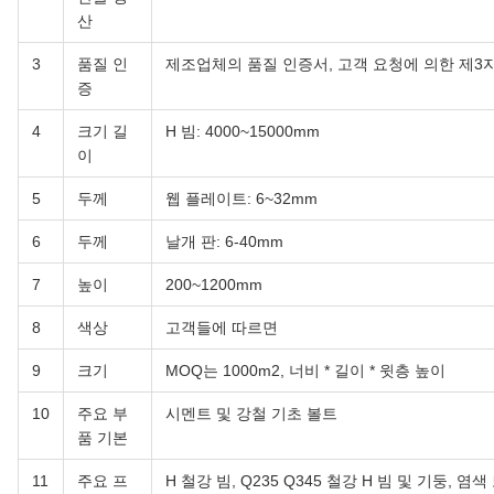
산
3
품질 인
제조업체의 품질 인증서, 고객 요청에 의한 제3
증
4
크기 길
H 빔: 4000~15000mm
이
5
두께
웹 플레이트: 6~32mm
6
두께
날개 판: 6-40mm
7
높이
200~1200mm
8
색상
고객들에 따르면
9
크기
MOQ는 1000m2, 너비 * 길이 * 윗층 높이
10
주요 부
시멘트 및 강철 기초 볼트
품 기본
11
주요 프
H 철강 빔, Q235 Q345 철강 H 빔 및 기둥, 