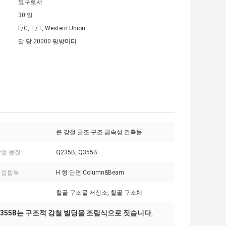
요구로서
30 일
L/C, T/T, Western Union
달 당 20000 평방미터
큰 강철 골조 구조 금속성 건축물
철 물질:
Q235B, Q355B
 접합부:
H 형 단면 Column&Beam
철골 구조물 저장소, 철골 구조체
Q355B는 구조적 강철 빌딩을 조립식으로 짓습니다
,