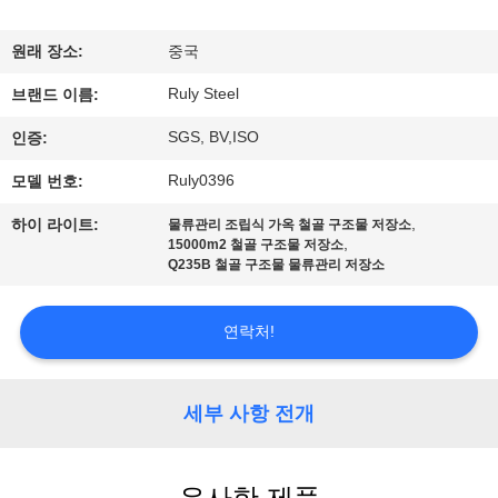
쇼
원래 장소:
중국
Ruly Steel
우
브랜드 이름:
SGS, BV,ISO
인증:
리
Ruly0396
모델 번호:
에
,
하이 라이트:
물류관리 조립식 가옥 철골 구조물 저장소
대
,
15000m2 철골 구조물 저장소
Q235B 철골 구조물 물류관리 저장소
하
여
연락처!
공
세부 사항 전개
장
여
유사한 제품