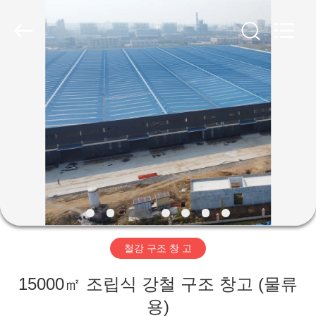
Copyright
©
2019
-
2026
Qingdao
Ruly
Steel
집
Engineering
Co.,Ltd.
All
Rights
Reserved.
제
품
동
영
철강 구조 창 고
상
15000㎡ 조립식 강철 구조 창고 (물류
VR
용)