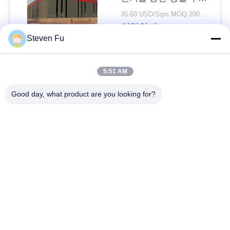
요
물 창고
35-50 USD/Sqm MOQ:200 평방미터
연락하다
뉴
Steven Fu
스
모든
5:51 AM
결
Good day, what product are you looking for?
철강 구조 창 고
강철 구조물 작업장
점
솔
강철 구조물 건축
철골 구조물 제작
루
조립식으로 만들어진
PEB 강철 건물
션
강철 구조물
구조 강철 광속
강철 구조물 격납고
BLOG