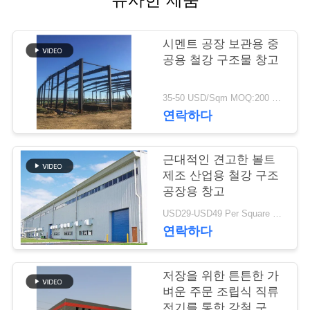
행
시멘트 공장 보관용 중
공용 철강 구조물 창고
품
질
35-50 USD/Sqm MOQ:200 평방 미터
연락하다
관
리
근대적인 견고한 볼트
제조 산업용 철강 구조
공장용 창고
연
USD29-USD49 Per Square Meter MOQ:200 평방미터
락
연락하다
주
저장을 위한 튼튼한 가
세
벼운 주문 조립식 직류
전기를 통한 강철 구조