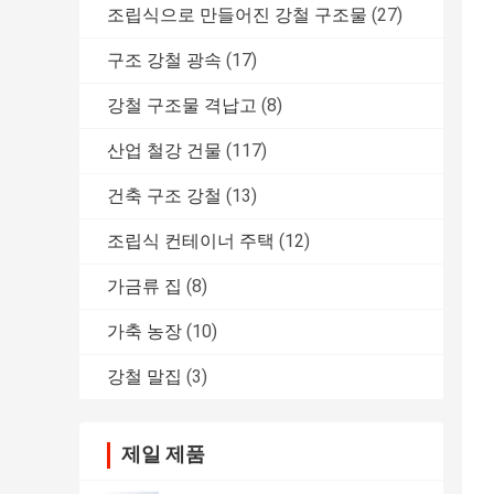
조립식으로 만들어진 강철 구조물
(27)
구조 강철 광속
(17)
강철 구조물 격납고
(8)
산업 철강 건물
(117)
건축 구조 강철
(13)
조립식 컨테이너 주택
(12)
가금류 집
(8)
가축 농장
(10)
강철 말집
(3)
제일 제품