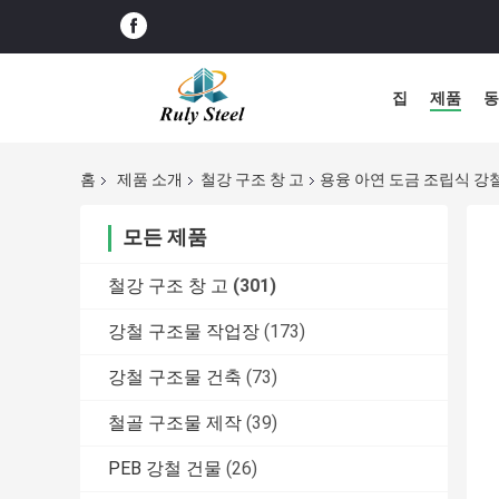
집
제품
동
홈
제품 소개
철강 구조 창 고
용융 아연 도금 조립식 강철
모든 제품
철강 구조 창 고
(301)
강철 구조물 작업장
(173)
강철 구조물 건축
(73)
철골 구조물 제작
(39)
PEB 강철 건물
(26)