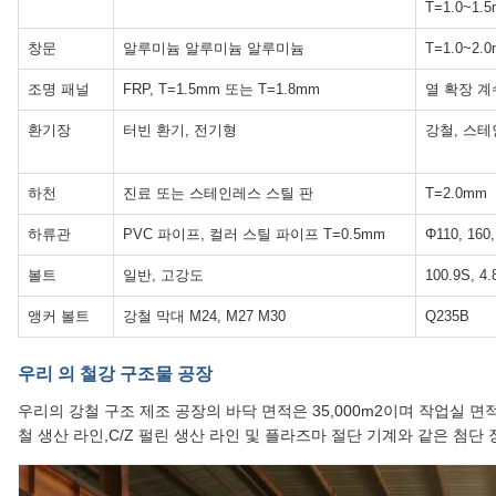
T=1.0~1.
창문
알루미늄 알루미늄 알루미늄
T=1.0~2.
조명 패널
FRP, T=1.5mm 또는 T=1.8mm
열 확장 계수:
환기장
터빈 환기, 전기형
강철, 스테
하천
진료 또는 스테인레스 스틸 판
T=2.0mm
하류관
PVC 파이프, 컬러 스틸 파이프 T=0.5mm
Φ110, 160,
볼트
일반, 고강도
100.9S, 4.
앵커 볼트
강철 막대 M24, M27 M30
Q235B
우리 의 철강 구조물 공장
우리의 강철 구조 제조 공장의 바닥 면적은 35,000m2이며 작업실 면적은
철 생산 라인,C/Z 펄린 생산 라인 및 플라즈마 절단 기계와 같은 첨단