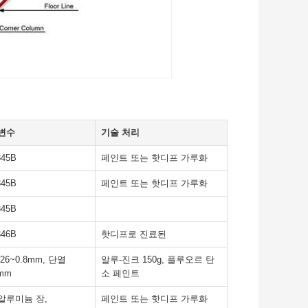
 변수
기술 처리
345B
페인트 또는 핫디프 가루화
345B
페인트 또는 핫디프 가루화
345B
346B
핫디프로 진료된
26~0.8mm, 단열
알루-진크 150g, 플루오르 탄
0mm
소 페인트
알루미늄 장,
페인트 또는 핫디프 가루화