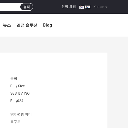
견적 요청
검색
|
Korean
뉴스
결점 솔루션
Blog
중국
Ruly Steel
SGS, BV, ISO
Ruly0241
300 평방 미터
요구로