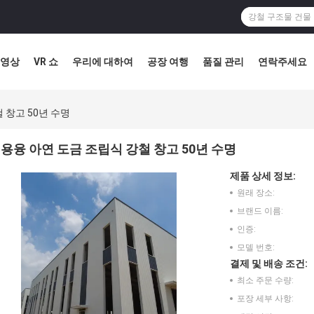
영상
VR 쇼
우리에 대하여
공장 여행
품질 관리
연락주세요
 창고 50년 수명
용융 아연 도금 조립식 강철 창고 50년 수명
제품 상세 정보:
원래 장소:
브랜드 이름:
인증:
모델 번호:
결제 및 배송 조건:
최소 주문 수량:
포장 세부 사항: