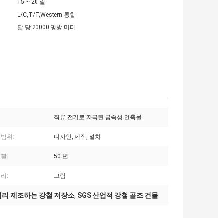
15 ~ 20 일
L/C,T/T,Western 통합
달 당 20000 평방 미터
직류 전기로 자극된 금속성 건축물
 범위:
디자인, 제작, 설치
활:
50 년
리:
그림
미리 제조하는 강철 저장소
SGS 산업적 강철 골조 건물
,