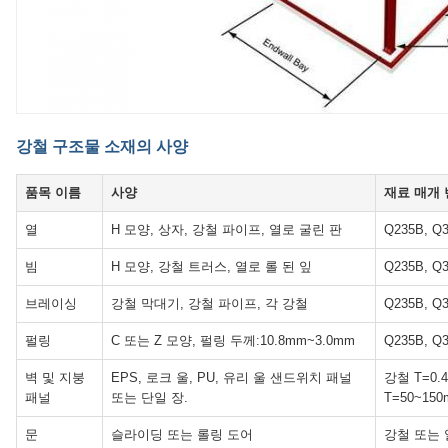
강철 구조물 소재의 사양
품목 이름
사양
재료 매개
열
H 모양, 상자, 강철 파이프, 열로 굴린 판
Q235B, Q
빔
H 모양, 강철 트러스, 열로 롤 된 잎
Q235B, Q
브레이싱
강철 막대기, 강철 파이프, 각 강철
Q235B, Q
펄링
C 또는 Z 모양, 펄링 두께:10.8mm~3.0mm
Q235B, Q
벽 및 지붕
EPS, 로크 울, PU, 유리 울 샌드위치 패널
강철 T=0.4
패널
또는 단일 장.
T=50~15
문
슬라이딩 또는 롤링 도어
강철 또는 