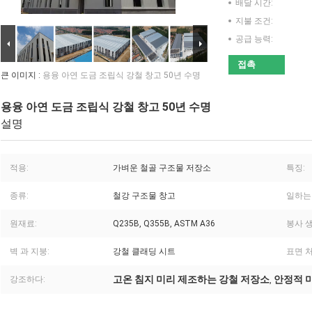
배달 시간:
지불 조건:
공급 능력:
접촉
큰 이미지 :
용융 아연 도금 조립식 강철 창고 50년 수명
용융 아연 도금 조립식 강철 창고 50년 수명
설명
적용:
가벼운 철골 구조물 저장소
특징:
종류:
철강 구조물 창고
일하는
원재료:
Q235B, Q355B, ASTM A36
봉사 생
벽 과 지붕:
강철 클래딩 시트
표면 처
고온 침지 미리 제조하는 강철 저장소
안정적 
강조하다:
,