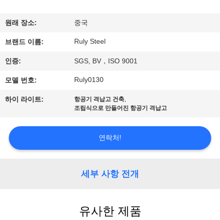
쇼
원래 장소:
중국
Ruly Steel
우
브랜드 이름:
인증:
SGS, BV，ISO 9001
리
Ruly0130
모델 번호:
에
,
하이 라이트:
항공기 격납고 건축
대
조립식으로 만들어진 항공기 격납고
하
연락처!
여
세부 사항 전개
공
장
유사한 제품
여