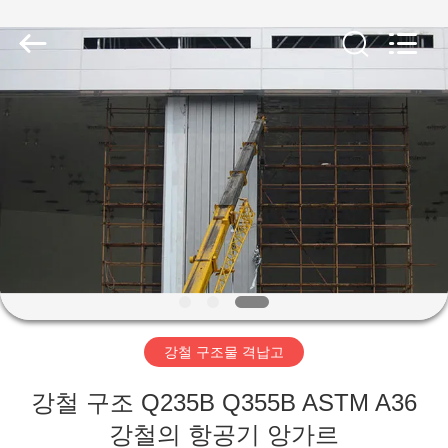
Copyright
©
2019
-
2026
Qingdao
Ruly
Steel
집
Engineering
Co.,Ltd.
All
Rights
Reserved.
제
품
동
영
강철 구조물 격납고
상
강철 구조 Q235B Q355B ASTM A36
VR
강철의 항공기 앙가르