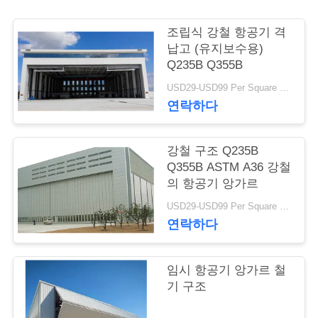
행
조립식 강철 항공기 격
납고 (유지보수용)
Q235B Q355B
품
USD29-USD99 Per Square Meter MOQ:500 평방 미터
질
연락하다
관
강철 구조 Q235B
리
Q355B ASTM A36 강철
의 항공기 앙가르
연
USD29-USD99 Per Square Meter MOQ:500 평방 미터
연락하다
락
주
임시 항공기 앙가르 철
기 구조
세