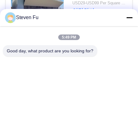
요
USD29-USD99 Per Square Meter MOQ:500 평방 미터
연락하다
Steven Fu
뉴
스
모든
5:49 PM
Good day, what product are you looking for?
결
철강 구조 창 고
강철 구조물 작업장
점
강철 구조물 건축
철골 구조물 제작
솔
루
조립식으로 만들어진
PEB 강철 건물
강철 구조물
션
구조 강철 광속
강철 구조물 격납고
BLOG