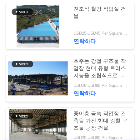
행
전조식 철강 작업실 건
물
품
USD25-USD45 Per Square Meter MOQ:200 평방미터
연락하다
질
관
호주는 강철 구조물 작
리
업장 현대 유형 트러스
지붕을 조립식으로 만
들었습니다
USD29-USD99 Per Square Meter MOQ:500 평방 미터
연
연락하다
락
중이층 금속 작업장 건
주
축을 가진 현대 강철 구
세
조물 공장 건물
USD29-USD99 Per Square Meter MOQ:500 평방 미터