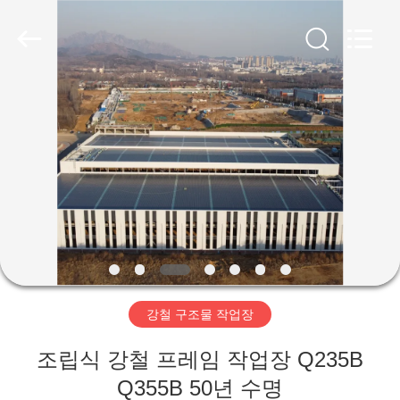
Copyright
©
2019
-
2026
Qingdao
Ruly
Steel
집
Engineering
Co.,Ltd.
All
Rights
Reserved.
제
품
동
영
강철 구조물 작업장
상
조립식 강철 프레임 작업장 Q235B
VR
Q355B 50년 수명