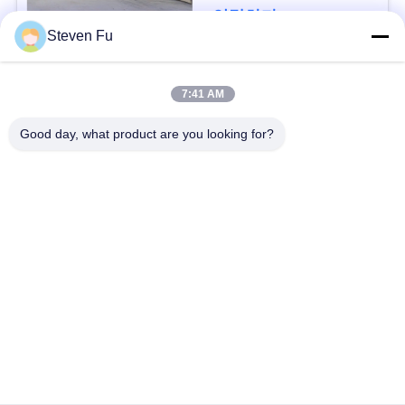
요
연락하다
Steven Fu
뉴
모든
7:41 AM
스
Good day, what product are you looking for?
철강 구조 창 고
강철 구조물 작업장
결
점
강철 구조물 건축
철골 구조물 제작
솔
조립식으로 만들어진
PEB 강철 건물
루
강철 구조물
션
구조 강철 광속
강철 구조물 격납고
BLOG