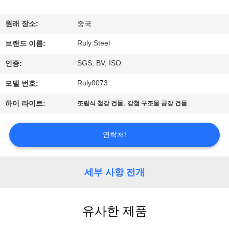
쇼
원래 장소:
중국
Ruly Steel
우
브랜드 이름:
SGS, BV, ISO
인증:
리
Ruly0073
모델 번호:
에
,
하이 라이트:
조립식 철강 건물
강철 구조물 공장 건물
대
하
연락처!
여
세부 사항 전개
공
장
유사한 제품
여