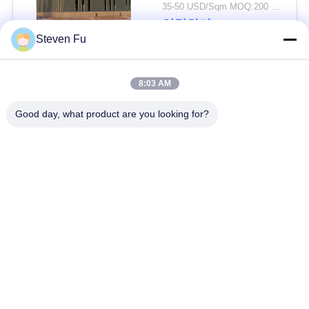
요
물 창고
35-50 USD/Sqm MOQ:200 평방미터
연락하다
Steven Fu
뉴
스
모든
8:03 AM
Good day, what product are you looking for?
결
철강 구조 창 고
강철 구조물 작업장
점
강철 구조물 건축
철골 구조물 제작
솔
루
조립식으로 만들어진
PEB 강철 건물
강철 구조물
션
구조 강철 광속
강철 구조물 격납고
BLOG