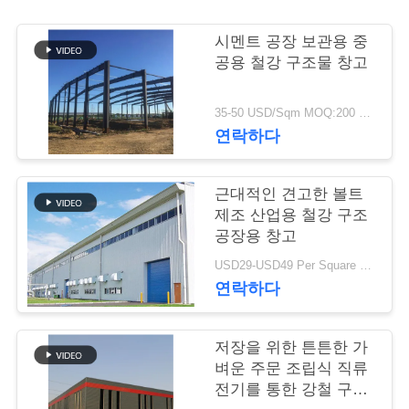
행
시멘트 공장 보관용 중
공용 철강 구조물 창고
품
35-50 USD/Sqm MOQ:200 평방 미터
질
연락하다
관
근대적인 견고한 볼트
리
제조 산업용 철강 구조
공장용 창고
연
USD29-USD49 Per Square Meter MOQ:200 평방미터
연락하다
락
주
저장을 위한 튼튼한 가
벼운 주문 조립식 직류
세
전기를 통한 강철 구조