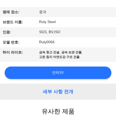
쇼
원래 장소:
중국
Ruly Steel
우
브랜드 이름:
SGS, BV,ISO
인증:
리
Ruly0066
모델 번호:
에
,
,
하이 라이트:
금속 창고 건설
금속 보관 건물
대
고온 침지 아연도강 구조 건물
하
연락처!
여
세부 사항 전개
공
장
유사한 제품
여