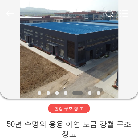
Copyright
©
2019
-
2026
Qingdao
Ruly
Steel
집
Engineering
Co.,Ltd.
All
Rights
Reserved.
제
품
동
영
철강 구조 창 고
상
50년 수명의 용융 아연 도금 강철 구조
VR
창고