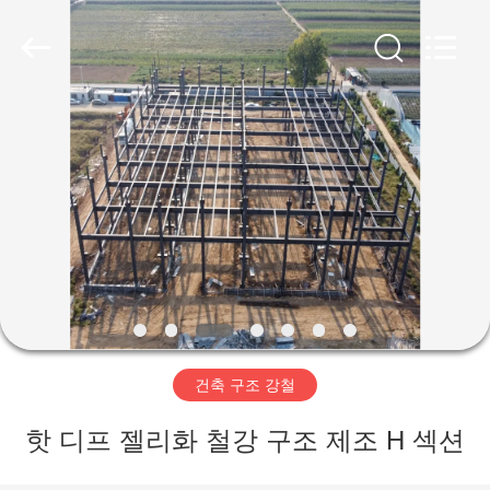
Copyright
©
2019
-
2026
Qingdao
Ruly
Steel
집
Engineering
Co.,Ltd.
All
Rights
Reserved.
제
품
동
영
건축 구조 강철
상
핫 디프 젤리화 철강 구조 제조 H 섹션
VR