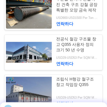
진 건축 구조 강철 공장
행
특별한 모양 금속 제작
USD900-USD1500 Per Ton MOQ:50 톤
품
연락하다
질
전공식 철강 구조물 창
관
고 Q355 사용자 정의
크기 50 년 수명
리
USD29-USD53 Per SQM MOQ:500 평방 미터
연락하다
연
락
조립식 H형강 철구조
창고 작업장 Q355
주
세
USD29-USD53 Per SQM MOQ:500 평방 미터
연락하다