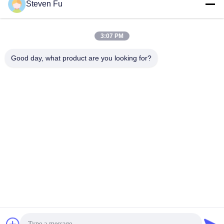
요
Steven Fu
모든
뉴
3:07 PM
스
Good day, what product are you looking for?
철강 구조 창 고
강철 구조물 작업장
결
강철 구조물 건축
철골 구조물 제작
점
조립식으로 만들어진
솔
PEB 강철 건물
강철 구조물
루
구조 강철 광속
강철 구조물 격납고
션
BLOG
구독하십시오