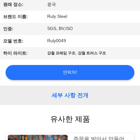
원래 장소:
중국
쇼
Ruly Steel
브랜드 이름:
우
SGS, BV,ISO
인증:
리
Ruly0049
모델 번호:
에
,
하이 라이트:
강철 프레임 구조
강철 트러스 구조
대
연락처!
하
여
세부 사항 전개
공
유사한 제품
장
여
주문을 받아서 만들어