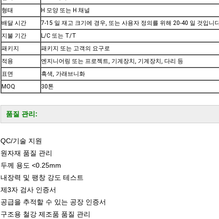
형태
H 모양 또는 H 채널
배달 시간
7-15 일 재고 크기에 경우, 또는 사용자 정의를 위해 20-40 일 것입니
지불 기간
L/C 또는 T/T
패키지
패키지 또는 고객의 요구로
적용
엔지니어링 또는 프로젝트, 기계장치, 기계장치, 다리 등
표면
흑색, 가래브니화
MOQ
30톤
품질 관리:
QC/기술 지원
원자재 품질 관리
두께 용도 <0.25mm
내장력 및 팽창 강도 테스트
제3자 검사 인증서
공급을 추적할 수 있는 공장 인증서
구조용 철강 제조품 품질 관리