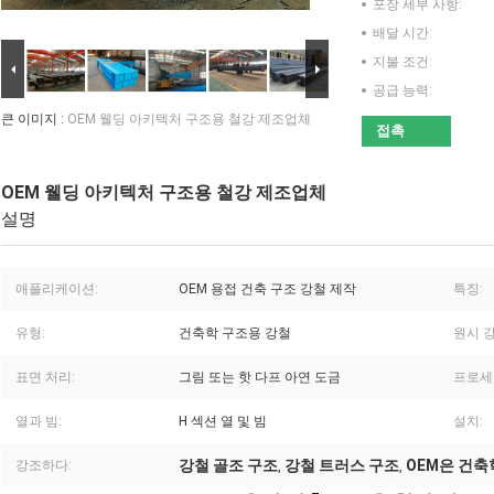
포장 세부 사항:
배달 시간:
지불 조건:
공급 능력:
큰 이미지 :
OEM 웰딩 아키텍처 구조용 철강 제조업체
접촉
OEM 웰딩 아키텍처 구조용 철강 제조업체
설명
애플리케이션:
OEM 용접 건축 구조 강철 제작
특징:
유형:
건축학 구조용 강철
원시 강
표면 처리:
그림 또는 핫 다프 아연 도금
프로세
열과 빔:
H 섹션 열 및 빔
설치:
강철 골조 구조
강철 트러스 구조
OEM은 건
강조하다:
,
,