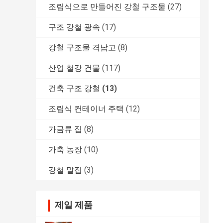
조립식으로 만들어진 강철 구조물
(27)
구조 강철 광속
(17)
강철 구조물 격납고
(8)
산업 철강 건물
(117)
건축 구조 강철
(13)
조립식 컨테이너 주택
(12)
가금류 집
(8)
가축 농장
(10)
강철 말집
(3)
제일 제품