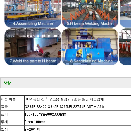
사양
:
제품 이름
OEM 용접 건축 구조용 철강 / 구조용 철강 제조업체
등급
Q235B,SS400,Q345B,S235JR,S275JR,ASTM-A36
크기
100x100mm-900x300mm
두께
8mm-100mm
길이
3~20미터