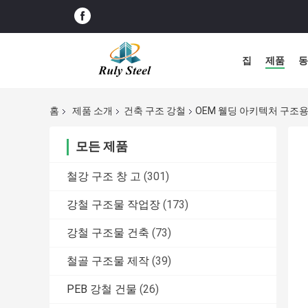
집
제품
동
홈
제품 소개
건축 구조 강철
OEM 웰딩 아키텍처 구조
모든 제품
철강 구조 창 고
(301)
강철 구조물 작업장
(173)
강철 구조물 건축
(73)
철골 구조물 제작
(39)
PEB 강철 건물
(26)