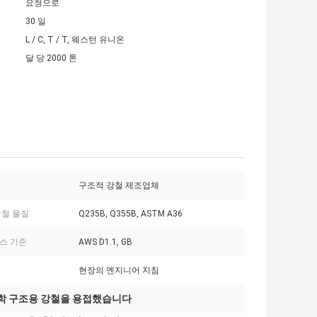
요청으로
30 일
L / C, T / T, 웨스턴 유니온
달 당 2000 톤
구조적 강철 제조업체
철 물질:
Q235B, Q355B, ASTM A36
스 기준:
AWS D1.1, GB
현장의 엔지니어 지침
축학 구조용 강철을 용접했습니다