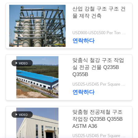
행
산업 강철 구조 구조 건
물 제작 건축
품
USD900-USD1500 Per Ton MOQ:50 톤
연락하다
질
관
맞춤식 철강 구조 작업
리
실 전공 건물 Q235B
Q355B
USD25-USD45 Per Square Meter MOQ:200 평방미터
연
연락하다
락
맞춤형 전공제철 구조
주
작업장 Q235B Q355B
세
ASTM A36
USD25-USD45 Per Square Meter MOQ:200 평방미터