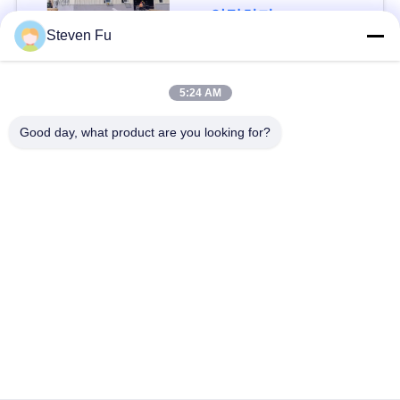
요
연락하다
Steven Fu
뉴
모든
5:24 AM
스
Good day, what product are you looking for?
철강 구조 창 고
강철 구조물 작업장
결
점
강철 구조물 건축
철골 구조물 제작
솔
조립식으로 만들어진
PEB 강철 건물
루
강철 구조물
션
구조 강철 광속
강철 구조물 격납고
BLOG