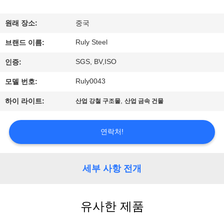
쇼
원래 장소:
중국
Ruly Steel
우
브랜드 이름:
SGS, BV,ISO
인증:
리
Ruly0043
모델 번호:
에
,
하이 라이트:
산업 강철 구조물
산업 금속 건물
대
하
연락처!
여
세부 사항 전개
공
장
유사한 제품
여