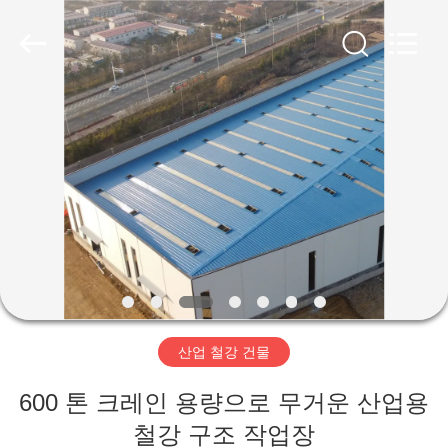
Copyright
©
2019
-
2026
Qingdao
Ruly
Steel
집
Engineering
Co.,Ltd.
All
Rights
Reserved.
제
품
동
영
산업 철강 건물
상
600 톤 크레인 용량으로 무거운 산업용
VR
철강 구조 작업장