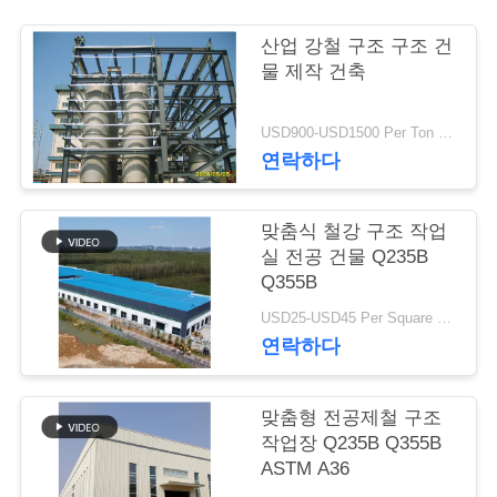
행
산업 강철 구조 구조 건
물 제작 건축
품
USD900-USD1500 Per Ton MOQ:50 톤
질
연락하다
관
맞춤식 철강 구조 작업
리
실 전공 건물 Q235B
Q355B
연
USD25-USD45 Per Square Meter MOQ:200 평방미터
연락하다
락
주
맞춤형 전공제철 구조
작업장 Q235B Q355B
세
ASTM A36