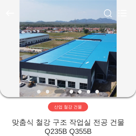
Copyright
©
2019
-
2026
Qingdao
Ruly
Steel
집
Engineering
Co.,Ltd.
All
Rights
Reserved.
제
품
동
영
산업 철강 건물
상
맞춤식 철강 구조 작업실 전공 건물
VR
Q235B Q355B