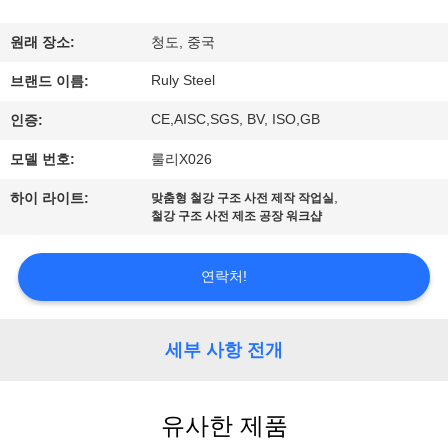
쇼
원래 장소:
청도, 중국
Ruly Steel
브랜드 이름:
우
CE,AISC,SGS, BV, ISO,GB
인증:
리
모델 번호:
룰리X026
에
,
하이 라이트:
맞춤형 철강 구조 사전 제작 작업실
대
철강 구조 사전 제조 공장 워크샵
하
연락처!
여
세부 사항 전개
공
장
유사한 제품
여