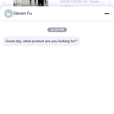
요
USD25-USD45 Per Square Meter MOQ:200 평방미터
연락하다
Steven Fu
뉴
스
모든
12:28 PM
Good day, what product are you looking for?
결
철강 구조 창 고
강철 구조물 작업장
점
강철 구조물 건축
철골 구조물 제작
솔
조립식으로 만들어진
루
PEB 강철 건물
강철 구조물
션
구조 강철 광속
강철 구조물 격납고
BLOG