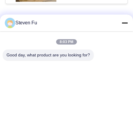
요
모든
뉴
Steven Fu
스
철강 구조 창 고
강철 구조물 작업장
8:03 PM
결
Good day, what product are you looking for?
강철 구조물 건축
철골 구조물 제작
점
조립식으로 만들어진
솔
PEB 강철 건물
강철 구조물
루
구조 강철 광속
강철 구조물 격납고
션
BLOG
구독하십시오