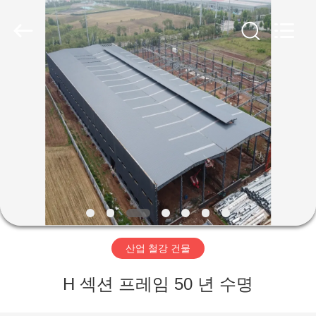
Copyright
©
2019
-
2026
Qingdao
Ruly
Steel
집
Engineering
Co.,Ltd.
All
Rights
Reserved.
제
품
동
영
산업 철강 건물
상
H 섹션 프레임 50 년 수명
VR