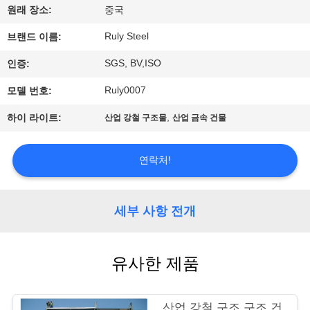
원래 장소:
중국
쇼
Ruly Steel
브랜드 이름:
우
SGS, BV,ISO
인증:
리
Ruly0007
모델 번호:
에
,
하이 라이트:
산업 강철 구조물
산업 금속 건물
대
연락처!
하
여
세부 사항 전개
공
유사한 제품
장
여
산업 강철 구조 구조 건