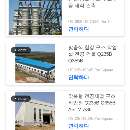
물 제작 건축
행
USD900-USD1500 Per Ton MOQ:50 톤
품
연락하다
질
맞춤식 철강 구조 작업
관
실 전공 건물 Q235B
Q355B
리
USD25-USD45 Per Square Meter MOQ:200 평방미터
연락하다
연
락
맞춤형 전공제철 구조
작업장 Q235B Q355B
주
ASTM A36
세
USD25-USD45 Per Square Meter MOQ:200 평방미터
연락하다