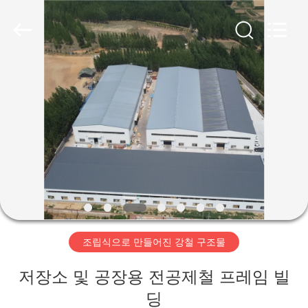
Copyright
©
2019
-
2026
Qingdao
Ruly
Steel
집
Engineering
Co.,Ltd.
All
Rights
Reserved.
제
품
동
영
조립식으로 만들어진 강철 구조물
상
저장소 및 공장용 전공제철 프레임 빌
VR
딩