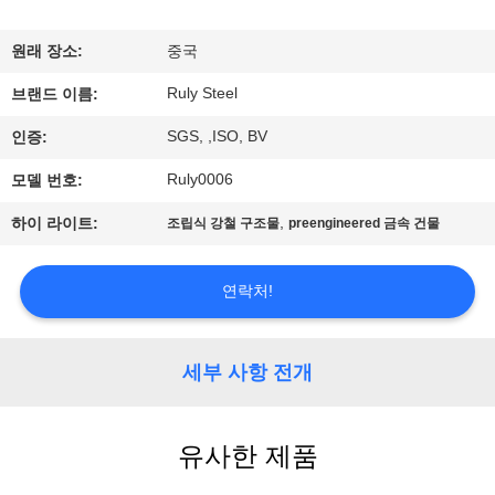
쇼
원래 장소:
중국
Ruly Steel
우
브랜드 이름:
SGS, ,ISO, BV
인증:
리
Ruly0006
모델 번호:
에
,
하이 라이트:
조립식 강철 구조물
preengineered 금속 건물
대
하
연락처!
여
세부 사항 전개
공
장
유사한 제품
여