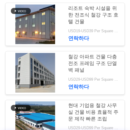
행
리조트 숙박 시설을 위
한 전조식 철강 구조 호
텔 건물
품
USD19-USD39 Per Square Meter MOQ:200 square meters
연락하다
질
관
철강 아파트 건물 다층
리
전조 프레임 구조 단열
벽 패널
USD29-USD99 Per Square Meter MOQ:200 평방 미터
연
연락하다
락
현대 기업용 철강 사무
주
실 건물 비용 효율적 주
세
문 제작 빠른 조립
USD29-USD99 Per Square Meter MOQ:200 평방 미터