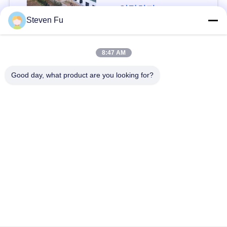
요
연락하다
Steven Fu
뉴
모든
8:47 AM
스
Good day, what product are you looking for?
철강 구조 창 고
강철 구조물 작업장
결
점
강철 구조물 건축
철골 구조물 제작
솔
조립식으로 만들어진
PEB 강철 건물
루
강철 구조물
션
구조 강철 광속
강철 구조물 격납고
BLOG