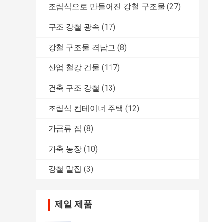
조립식으로 만들어진 강철 구조물
(27)
구조 강철 광속
(17)
강철 구조물 격납고
(8)
산업 철강 건물
(117)
건축 구조 강철
(13)
조립식 컨테이너 주택
(12)
가금류 집
(8)
가축 농장
(10)
강철 말집
(3)
제일 제품