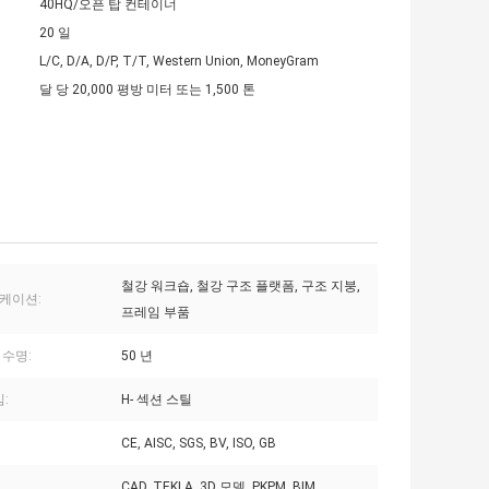
40HQ/오픈 탑 컨테이너
20 일
L/C, D/A, D/P, T/T, Western Union, MoneyGram
달 당 20,000 평방 미터 또는 1,500 톤
철강 워크숍, 철강 구조 플랫폼, 구조 지붕,
케이션:
프레임 부품
 수명:
50 년
빔:
H- 섹션 스틸
CE, AISC, SGS, BV, ISO, GB
CAD, TEKLA, 3D 모델, PKPM, BIM