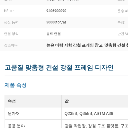
HS 코드:
9406900090
운송 
생산 능력:
30000ton/년
특징:
연결 양식:
볼트 연결
난간 벽
높은 바람 저항 강철 프레임 창고
맞춤형 건설 
강조하다:
,
고품질 맞춤형 건설 강철 프레임 디자인
제품 속성
속성
값
원자재
Q235B, Q355B, ASTM A36
응용 분야
강철 작업장, 강철 구조 플랫폼, 구조