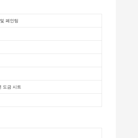
금 및 페인팅
연 도금 시트