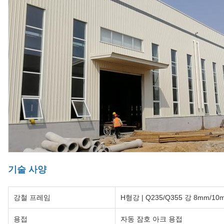
기술 사양
강철 프레임
H형강 | Q235/Q355 강 8mm/10
용접
자동 잠호 아크 용접