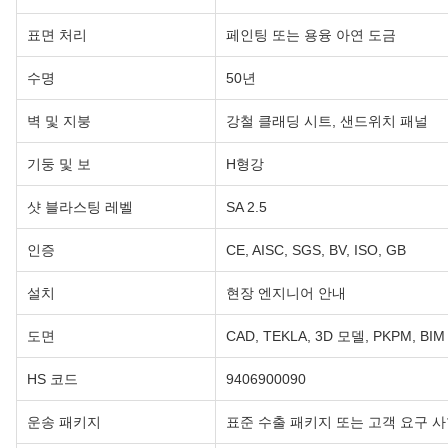
표면 처리
페인팅 또는 용융 아연 도금
수명
50년
벽 및 지붕
강철 클래딩 시트, 샌드위치 패널
기둥 및 보
H형강
샷 블라스팅 레벨
SA 2.5
인증
CE, AISC, SGS, BV, ISO, GB
설치
현장 엔지니어 안내
도면
CAD, TEKLA, 3D 모델, PKPM, BIM
HS 코드
9406900090
운송 패키지
표준 수출 패키지 또는 고객 요구 