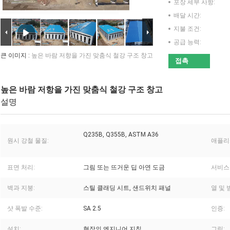
포장 세부 사항:
배달 시간:
지불 조건:
공급 능력:
큰 이미지 :
높은 바람 저항을 가진 맞춤식 철강 구조 창고
접촉
높은 바람 저항을 가진 맞춤식 철강 구조 창고
설명
Q235B, Q355B, ASTM A36
원시 강철 물질:
애플리
표면 처리:
그림 또는 뜨거운 딥 아연 도금
서비스
벽과 지붕:
스틸 클래딩 시트, 샌드위치 패널
열 및 
샷 폭발 수준:
SA 2.5
인증:
설치:
현장의 엔지니어 지침
그림: