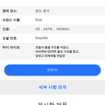
쇼
원래 장소:
청도 중국
Ruly
우
브랜드 이름:
인증:
CE，ASTM， ISO9001
리
RulyS05
모델 번호:
에
,
하이 라이트:
조립식 철골 구조물 저장소
대
,
프리팩트 Q235B 철강 구조물 창고
냉장고 전제제철 작업장
하
여
연락처!
공
세부 사항 전개
장
여
유사한 제품