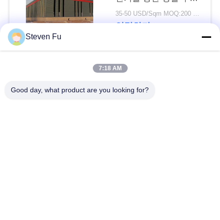
요
물 창고
35-50 USD/Sqm MOQ:200 평방미터
연락하다
뉴
Steven Fu
스
모든
7:18 AM
결
Good day, what product are you looking for?
철강 구조 창 고
강철 구조물 작업장
점
솔
강철 구조물 건축
철골 구조물 제작
루
조립식으로 만들어진
PEB 강철 건물
션
강철 구조물
구조 강철 광속
강철 구조물 격납고
BLOG