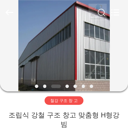
Copyright
©
2019
-
2026
Qingdao
Ruly
Steel
집
Engineering
Co.,Ltd.
All
Rights
Reserved.
제
품
동
영
철강 구조 창 고
상
조립식 강철 구조 창고 맞춤형 H형강
VR
빔