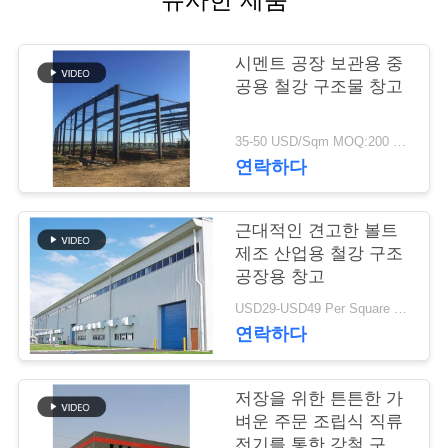
행
시멘트 공장 보관용 중
공용 철강 구조물 창고
품
질
35-50 USD/Sqm MOQ:200 평방 미터
연락하다
관
리
근대적인 견고한 볼트
제조 산업용 철강 구조
공장용 창고
연
USD29-USD49 Per Square Meter MOQ:200 평방미터
락
연락하다
주
저장을 위한 튼튼한 가
세
벼운 주문 조립식 직류
전기를 통한 강철 구조