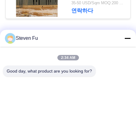
요
물 창고
35-50 USD/Sqm MOQ:200 평방미터
연락하다
뉴
스
모든
Steven Fu
결
철강 구조 창 고
강철 구조물 작업장
2:34 AM
점
Good day, what product are you looking for?
강철 구조물 건축
철골 구조물 제작
솔
루
조립식으로 만들어진
PEB 강철 건물
강철 구조물
션
구조 강철 광속
강철 구조물 격납고
BLOG