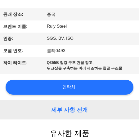
쇼
원래 장소:
중국
Ruly Steel
우
브랜드 이름:
SGS, BV, ISO
인증:
리
모델 번호:
룰리0493
에
,
하이 라이트:
Q355B 철강 구조 건물 창고
대
워크샵을 구축하는 미리 제조하는 철골 구조물
하
연락처!
여
세부 사항 전개
공
장
유사한 제품
여