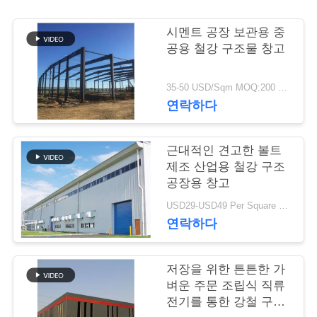
행
시멘트 공장 보관용 중
공용 철강 구조물 창고
품
35-50 USD/Sqm MOQ:200 평방 미터
질
연락하다
관
근대적인 견고한 볼트
리
제조 산업용 철강 구조
공장용 창고
연
USD29-USD49 Per Square Meter MOQ:200 평방미터
연락하다
락
주
저장을 위한 튼튼한 가
벼운 주문 조립식 직류
세
전기를 통한 강철 구조