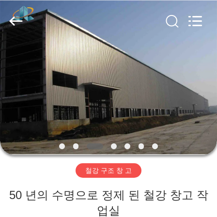
Copyright
©
2019
-
2026
Qingdao
Ruly
Steel
집
Engineering
Co.,Ltd.
All
Rights
Reserved.
제
품
동
영
철강 구조 창 고
상
50 년의 수명으로 정제 된 철강 창고 작
VR
업실