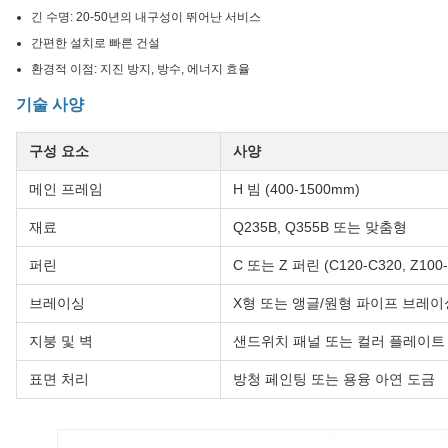
긴 수명: 20-50년의 내구성이 뛰어난 서비스
간편한 설치로 빠른 건설
환경적 이점: 지진 방지, 방수, 에너지 효율
기술 사양
구성 요소
사양
메인 프레임
H 빔 (400-1500mm)
재료
Q235B, Q355B 또는 맞춤형
퍼린
C 또는 Z 퍼린 (C120-C320, Z100-
브레이싱
X형 또는 앵글/원형 파이프 브레이
지붕 및 벽
샌드위치 패널 또는 컬러 플레이트
표면 처리
방청 페인팅 또는 용융 아연 도금