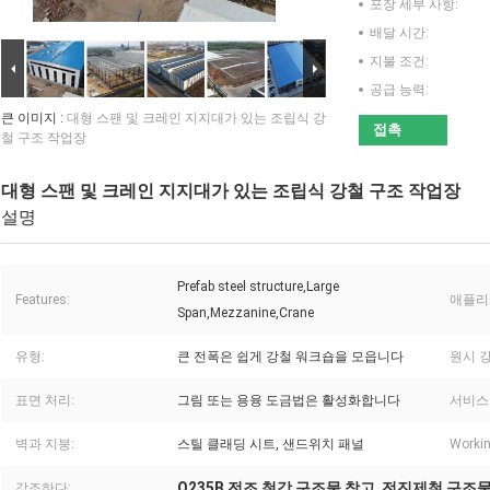
포장 세부 사항:
배달 시간:
지불 조건:
공급 능력:
큰 이미지 :
대형 스팬 및 크레인 지지대가 있는 조립식 강
접촉
철 구조 작업장
대형 스팬 및 크레인 지지대가 있는 조립식 강철 구조 작업장
설명
Prefab steel structure,Large
Features:
애플리
Span,Mezzanine,Crane
유형:
큰 전폭은 쉽게 강철 워크숍을 모읍니다
원시 강
표면 처리:
그림 또는 용융 도금법은 활성화합니다
서비스
벽과 지붕:
스틸 클래딩 시트, 샌드위치 패널
Workin
Q235B 전조 철강 구조물 창고
전진제철 구조물
강조하다:
,