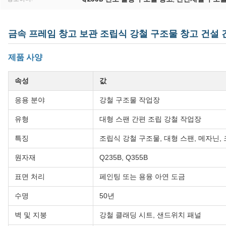
금속 프레임 창고 보관 조립식 강철 구조물 창고 건설 
제품 사양
속성
값
응용 분야
강철 구조물 작업장
유형
대형 스팬 간편 조립 강철 작업장
특징
조립식 강철 구조물, 대형 스팬, 메자닌,
원자재
Q235B, Q355B
표면 처리
페인팅 또는 용융 아연 도금
수명
50년
벽 및 지붕
강철 클래딩 시트, 샌드위치 패널