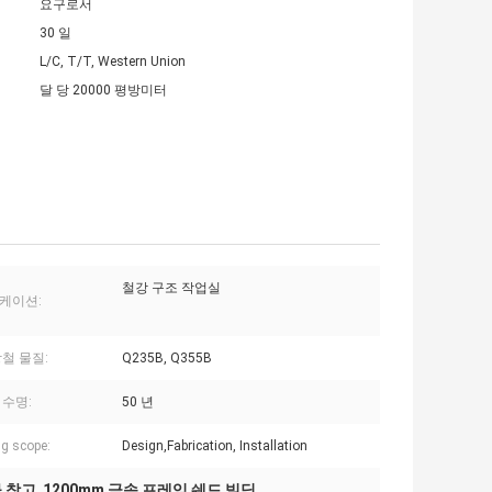
요구로서
30 일
L/C, T/T, Western Union
달 당 20000 평방미터
철강 구조 작업실
케이션:
철 물질:
Q235B, Q355B
 수명:
50 년
g scope:
Design,Fabrication, Installation
 창고
1200mm 금속 프레임 쉐드 빌딩
,