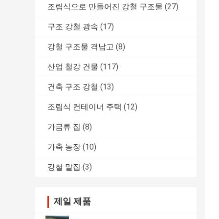
조립식으로 만들어진 강철 구조물
(27)
구조 강철 광속
(17)
강철 구조물 격납고
(8)
산업 철강 건물
(117)
건축 구조 강철
(13)
조립식 컨테이너 주택
(12)
가금류 집
(8)
가축 농장
(10)
강철 말집
(3)
제일 제품