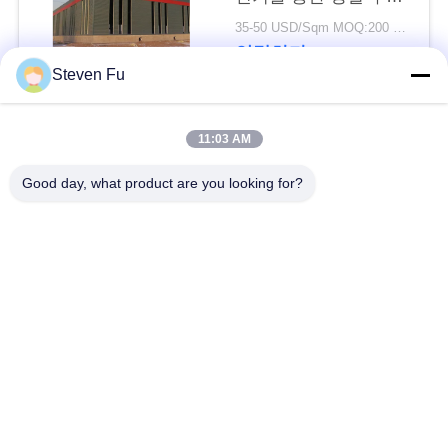
요
물 창고
35-50 USD/Sqm MOQ:200 평방미터
연락하다
뉴
Steven Fu
스
모든
11:03 AM
결
Good day, what product are you looking for?
철강 구조 창 고
강철 구조물 작업장
점
솔
강철 구조물 건축
철골 구조물 제작
루
조립식으로 만들어진
PEB 강철 건물
션
강철 구조물
구조 강철 광속
강철 구조물 격납고
BLOG