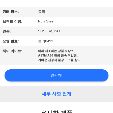
쇼
원래 장소:
중국
Ruly Steel
우
브랜드 이름:
SGS, BV, ISO
인증:
리
모델 번호:
룰리0493
에
,
하이 라이트:
미리 제조하는 강철 저장소
대
,
ASTM A36 전공 금속 작업장
가벼운 전공식 철강 구조물 창고
하
여
연락처!
공
세부 사항 전개
장
여
유사한 제품