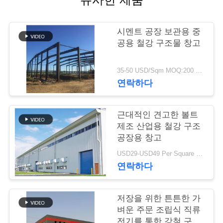
행
시멘트 공장 보관용 중
공용 철강 구조물 창고
품
질
35-50 USD/Sqm MOQ:200 평방 미터
연락하다
관
리
근대적인 견고한 볼트
제조 산업용 철강 구조
공장용 창고
연
USD29-USD49 Per Square Meter MOQ:200 평방미터
락
연락하다
주
저장을 위한 튼튼한 가
세
벼운 주문 조립식 직류
전기를 통한 강철 구조