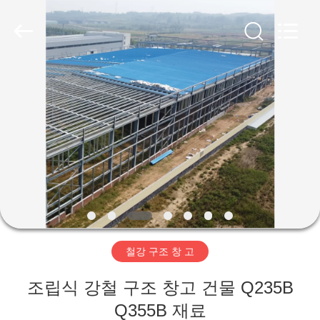
Copyright
©
2019
-
2026
Qingdao
Ruly
Steel
집
Engineering
Co.,Ltd.
All
Rights
Reserved.
제
품
동
영
철강 구조 창 고
상
조립식 강철 구조 창고 건물 Q235B
VR
Q355B 재료