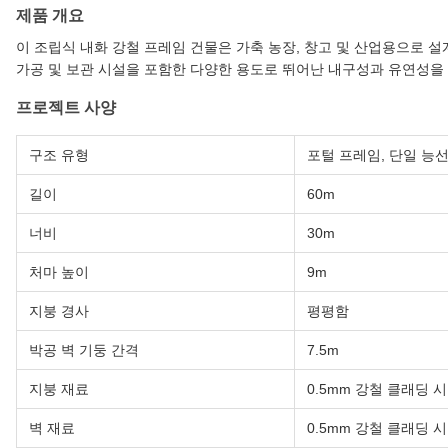
제품 개요
이 조립식 내화 강철 프레임 건물은 가축 농장, 창고 및 산업용으로 
가공 및 보관 시설을 포함한 다양한 용도로 뛰어난 내구성과 유연성을
프로젝트 사양
구조 유형
포털 프레임, 단일 능선
길이
60m
너비
30m
처마 높이
9m
지붕 경사
평평함
박공 벽 기둥 간격
7.5m
지붕 재료
0.5mm 강철 클래딩 
벽 재료
0.5mm 강철 클래딩 