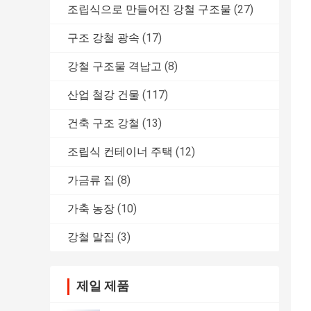
조립식으로 만들어진 강철 구조물
(27)
구조 강철 광속
(17)
강철 구조물 격납고
(8)
산업 철강 건물
(117)
건축 구조 강철
(13)
조립식 컨테이너 주택
(12)
가금류 집
(8)
가축 농장
(10)
강철 말집
(3)
제일 제품