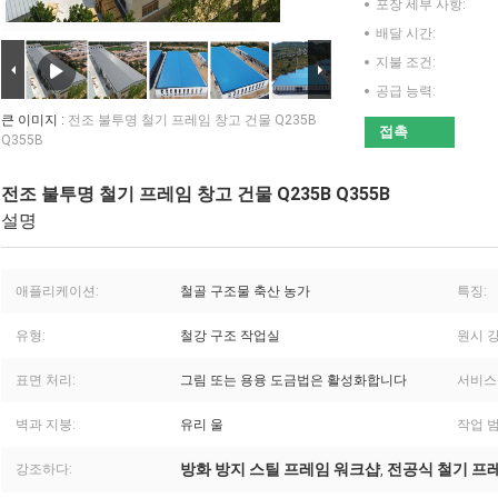
포장 세부 사항:
배달 시간:
지불 조건:
공급 능력:
큰 이미지 :
전조 불투명 철기 프레임 창고 건물 Q235B
접촉
Q355B
전조 불투명 철기 프레임 창고 건물 Q235B Q355B
설명
애플리케이션:
철골 구조물 축산 농가
특징:
유형:
철강 구조 작업실
원시 강
표면 처리:
그림 또는 용융 도금법은 활성화합니다
서비스
벽과 지붕:
유리 울
작업 범
방화 방지 스틸 프레임 워크샵
전공식 철기 프
강조하다:
,