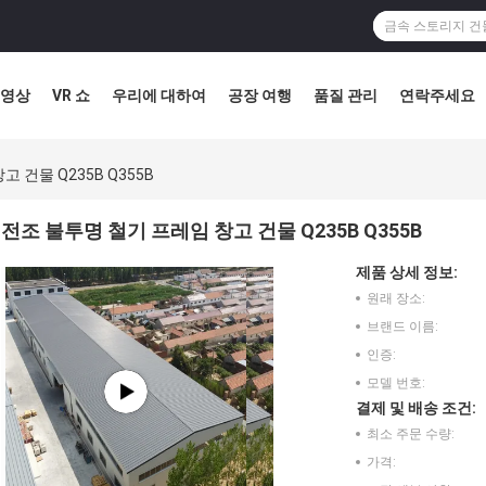
영상
VR 쇼
우리에 대하여
공장 여행
품질 관리
연락주세요
 건물 Q235B Q355B
전조 불투명 철기 프레임 창고 건물 Q235B Q355B
제품 상세 정보:
원래 장소:
브랜드 이름:
인증:
모델 번호:
결제 및 배송 조건:
최소 주문 수량:
가격: