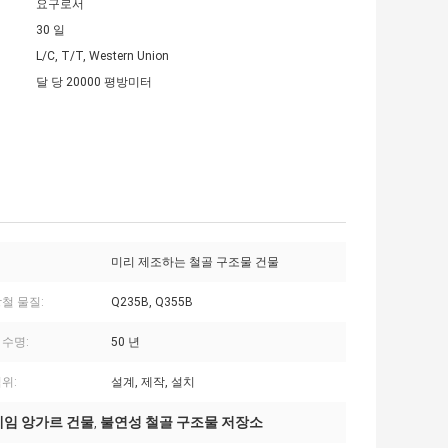
요구로서
30 일
L/C, T/T, Western Union
달 당 20000 평방미터
미리 제조하는 철골 구조물 건물
철 물질:
Q235B, Q355B
 수명:
50 년
위:
설계, 제작, 설치
레임 앙가르 건물
불연성 철골 구조물 저장소
,