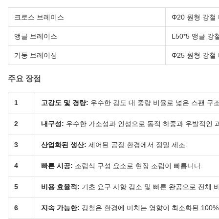
크로스 브레이스
Φ20 원형 강철 
앵글 브레이스
L50*5 앵글 강철
기둥 브레이싱
Φ25 원형 강철 
주요 장점
1
고강도 및 경량:
우수한 강도 대 중량 비율로 넓은 스팬 구
2
내구성:
우수한 가소성과 인성으로 동적 하중과 우발적인 
3
산업화된 생산:
제어된 공장 환경에서 정밀 제조.
4
빠른 시공:
조립식 구성 요소로 현장 조립이 빠릅니다.
5
비용 효율적:
기초 요구 사항 감소 및 빠른 완공으로 전체 비
6
지속 가능한:
강철은 환경에 미치는 영향이 최소화된 100%