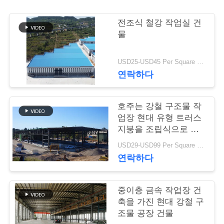
행
전조식 철강 작업실 건
물
품
USD25-USD45 Per Square Meter MOQ:200 평방미터
질
연락하다
관
호주는 강철 구조물 작
리
업장 현대 유형 트러스
지붕을 조립식으로 만
들었습니다
연
USD29-USD99 Per Square Meter MOQ:500 평방 미터
연락하다
락
주
중이층 금속 작업장 건
축을 가진 현대 강철 구
세
조물 공장 건물