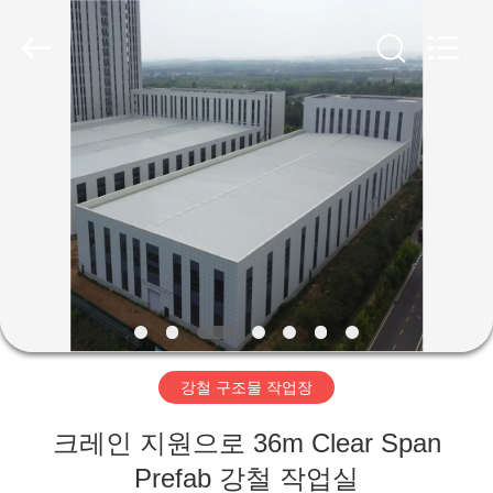
Copyright
©
2019
-
2026
Qingdao
Ruly
Steel
집
Engineering
Co.,Ltd.
All
Rights
Reserved.
제
품
동
영
강철 구조물 작업장
상
크레인 지원으로 36m Clear Span
VR
Prefab 강철 작업실