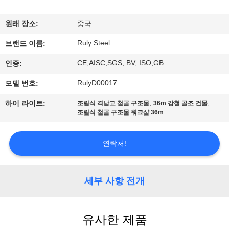
쇼
원래 장소:
중국
Ruly Steel
우
브랜드 이름:
CE,AISC,SGS, BV, ISO,GB
인증:
리
RulyD00017
모델 번호:
에
,
,
하이 라이트:
조립식 격납고 철골 구조물
36m 강철 골조 건물
대
조립식 철골 구조물 워크샵 36m
하
연락처!
여
세부 사항 전개
공
장
유사한 제품
여