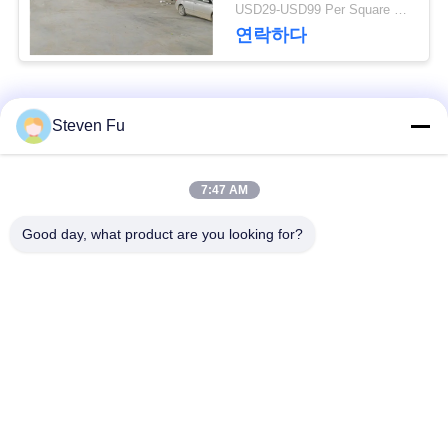
요
USD29-USD99 Per Square Meter MOQ:500 평방 미터
연락하다
뉴
스
모든
Steven Fu
결
철강 구조 창 고
강철 구조물 작업장
7:47 AM
점
Good day, what product are you looking for?
강철 구조물 건축
철골 구조물 제작
솔
루
조립식으로 만들어진
PEB 강철 건물
강철 구조물
션
구조 강철 광속
강철 구조물 격납고
BLOG