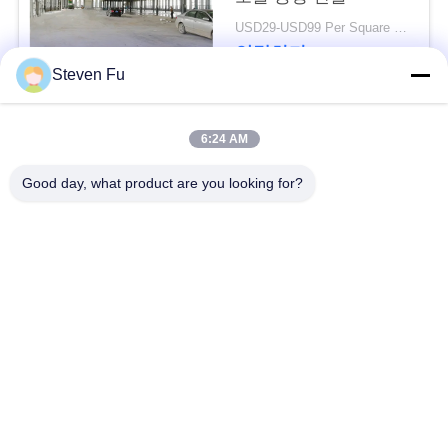
요
USD29-USD99 Per Square Meter MOQ:500 평방 미터
연락하다
뉴
Steven Fu
스
모든
6:24 AM
결
Good day, what product are you looking for?
철강 구조 창 고
강철 구조물 작업장
점
솔
강철 구조물 건축
철골 구조물 제작
루
조립식으로 만들어진
PEB 강철 건물
션
강철 구조물
구조 강철 광속
강철 구조물 격납고
BLOG