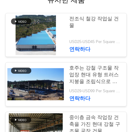
행
전조식 철강 작업실 건
물
품
질
USD25-USD45 Per Square Meter MOQ:200 평방미터
연락하다
관
리
호주는 강철 구조물 작
업장 현대 유형 트러스
지붕을 조립식으로 만
연
들었습니다
USD29-USD99 Per Square Meter MOQ:500 평방 미터
락
연락하다
주
중이층 금속 작업장 건
세
축을 가진 현대 강철 구
조물 공장 건물