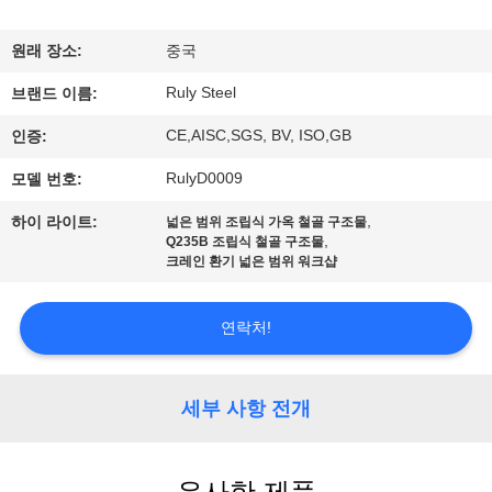
쇼
원래 장소:
중국
Ruly Steel
우
브랜드 이름:
CE,AISC,SGS, BV, ISO,GB
인증:
리
RulyD0009
모델 번호:
에
,
하이 라이트:
넓은 범위 조립식 가옥 철골 구조물
대
,
Q235B 조립식 철골 구조물
크레인 환기 넓은 범위 워크샵
하
여
연락처!
공
세부 사항 전개
장
여
유사한 제품