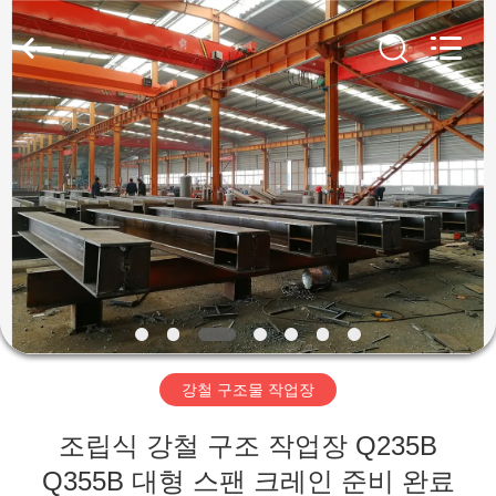
Copyright
©
2019
-
2026
Qingdao
Ruly
Steel
집
Engineering
Co.,Ltd.
All
Rights
Reserved.
제
품
동
영
강철 구조물 작업장
상
조립식 강철 구조 작업장 Q235B
VR
Q355B 대형 스팬 크레인 준비 완료