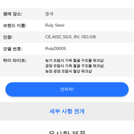
쇼
원래 장소:
중국
Ruly Steel
우
브랜드 이름:
CE,AISC,SGS, BV, ISO,GB
인증:
리
RulyD0005
모델 번호:
에
,
하이 라이트:
농가 조립식 가옥 철골 구조물 워크샵
대
,
공장 조립식 가옥 철골 구조물 워크샵
농장 공장 조립식 철강 워크샵
하
여
연락처!
공
세부 사항 전개
장
여
유사한 제품