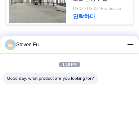
요
USD29-USD99 Per Square Meter MOQ:500 평방 미터
연락하다
뉴
스
모든
Steven Fu
결
철강 구조 창 고
강철 구조물 작업장
1:16 PM
점
Good day, what product are you looking for?
솔
강철 구조물 건축
철골 구조물 제작
루
조립식으로 만들어진
PEB 강철 건물
션
강철 구조물
구조 강철 광속
강철 구조물 격납고
BLOG