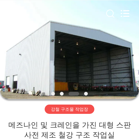
Copyright
©
2019
-
2026
Qingdao
Ruly
Steel
집
Engineering
Co.,Ltd.
All
Rights
Reserved.
제
품
동
영
강철 구조물 작업장
상
메즈나인 및 크레인을 가진 대형 스판
VR
사전 제조 철강 구조 작업실