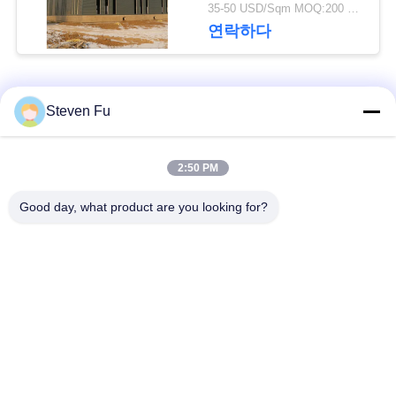
요
물 창고
35-50 USD/Sqm MOQ:200 평방미터
연락하다
뉴
스
모든
Steven Fu
결
철강 구조 창 고
강철 구조물 작업장
2:50 PM
점
Good day, what product are you looking for?
강철 구조물 건축
철골 구조물 제작
솔
루
조립식으로 만들어진
PEB 강철 건물
강철 구조물
션
구조 강철 광속
강철 구조물 격납고
BLOG