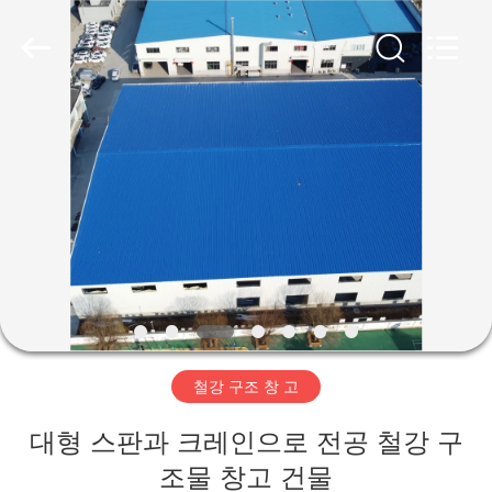
Copyright
©
2019
-
2026
Qingdao
Ruly
Steel
집
Engineering
Co.,Ltd.
All
Rights
Reserved.
제
품
동
영
철강 구조 창 고
상
대형 스판과 크레인으로 전공 철강 구
VR
조물 창고 건물