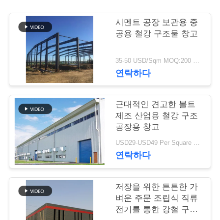
행
시멘트 공장 보관용 중
공용 철강 구조물 창고
품
35-50 USD/Sqm MOQ:200 평방 미터
질
연락하다
관
근대적인 견고한 볼트
리
제조 산업용 철강 구조
공장용 창고
연
USD29-USD49 Per Square Meter MOQ:200 평방미터
연락하다
락
주
저장을 위한 튼튼한 가
벼운 주문 조립식 직류
세
전기를 통한 강철 구조