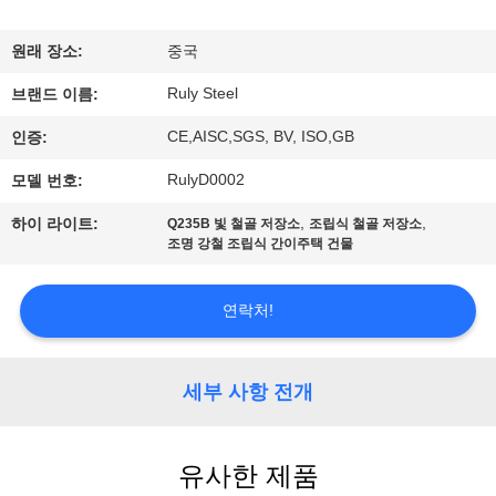
쇼
원래 장소:
중국
Ruly Steel
우
브랜드 이름:
CE,AISC,SGS, BV, ISO,GB
인증:
리
RulyD0002
모델 번호:
에
,
,
하이 라이트:
Q235B 빛 철골 저장소
조립식 철골 저장소
대
조명 강철 조립식 간이주택 건물
하
연락처!
여
세부 사항 전개
공
장
유사한 제품
여