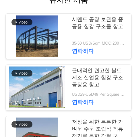
행
시멘트 공장 보관용 중
공용 철강 구조물 창고
품
질
35-50 USD/Sqm MOQ:200 평방 미터
연락하다
관
리
근대적인 견고한 볼트
제조 산업용 철강 구조
공장용 창고
연
USD29-USD49 Per Square Meter MOQ:200 평방미터
락
연락하다
주
저장을 위한 튼튼한 가
세
벼운 주문 조립식 직류
전기를 통한 강철 구조