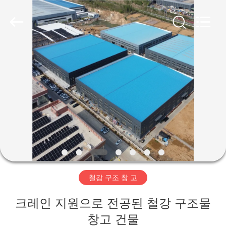
Copyright
©
2019
-
2026
Qingdao
Ruly
Steel
집
Engineering
Co.,Ltd.
All
Rights
Reserved.
제
품
동
영
철강 구조 창 고
상
크레인 지원으로 전공된 철강 구조물
VR
창고 건물