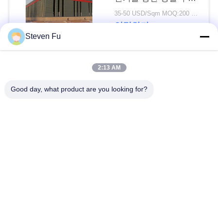
요
물 창고
35-50 USD/Sqm MOQ:200 평방미터
연락하다
뉴
Steven Fu
스
모든
2:13 AM
결
Good day, what product are you looking for?
철강 구조 창 고
강철 구조물 작업장
점
솔
강철 구조물 건축
철골 구조물 제작
루
조립식으로 만들어진
PEB 강철 건물
션
강철 구조물
구조 강철 광속
강철 구조물 격납고
BLOG