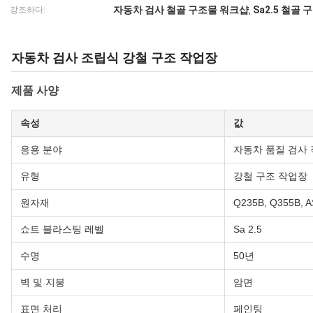
자동차 검사 철골 구조물 워크샵
Sa2.5 철골
강조하다:
,
자동차 검사 조립식 강철 구조 작업장
제품 사양
속성
값
응용 분야
자동차 품질 검사
유형
강철 구조 작업장
원자재
Q235B, Q355B, 
쇼트 블라스팅 레벨
Sa 2.5
수명
50년
벽 및 지붕
암면
표면 처리
페인팅