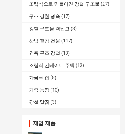
조립식으로 만들어진 강철 구조물
(27)
구조 강철 광속
(17)
강철 구조물 격납고
(8)
산업 철강 건물
(117)
건축 구조 강철
(13)
조립식 컨테이너 주택
(12)
가금류 집
(8)
가축 농장
(10)
강철 말집
(3)
제일 제품