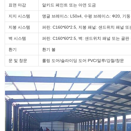
표면 마감
알키드 페인트 또는 아연 도금
지지 시스템
앵글 브레이스: L50x4, 수평 브레이스: Φ20, 기둥 
지붕 시스템
퍼린: C160*60*2.5, 지붕 패널: 샌드위치 패널 
벽 시스템
퍼린: C160*60*2.5, 벽: 샌드위치 패널 또는 골판
환기
환기 볼
문 및 창문
롤링 도어/슬라이딩 도어 PVC/알루/강철/창문