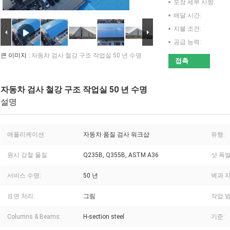
포장 세부 사항:
배달 시간:
지불 조건:
공급 능력:
큰 이미지 :
자동차 검사 철강 구조 작업실 50 년 수명
접촉
자동차 검사 철강 구조 작업실 50 년 수명
설명
애플리케이션:
자동차 품질 검사 워크샵
유형:
원시 강철 물질:
Q235B, Q355B, ASTM A36
샷 폭발
서비스 수명:
50 년
벽과 지
표면 처리:
그림
작업 범
Columns & Beams:
H-section steel
기준: