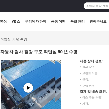
영상
VR 쇼
우리에 대하여
공장 여행
품질 관리
연락주세요
작업실 50 년 수명
자동차 검사 철강 구조 작업실 50 년 수명
제품 상세 정보:
원래 장소:
브랜드 이름:
인증:
모델 번호:
결제 및 배송 조건:
최소 주문 수량:
가격: