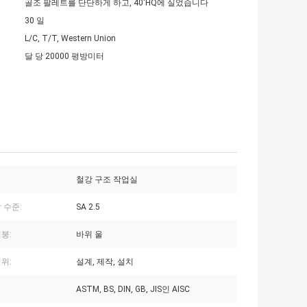
골조 팔레트를 단단하게 하고, 40'HQ에 실었습니다
30 일
L/C, T/T, Western Union
달 당 20000 평방미터
철강 구조 작업실
 수준:
SA 2.5
붕:
바위 울
위:
설계, 제작, 설치
ASTM, BS, DIN, GB, JIS인 AISC