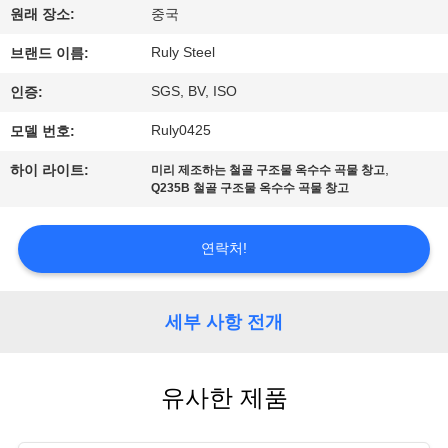
원래 장소:
중국
쇼
Ruly Steel
브랜드 이름:
우
SGS, BV, ISO
인증:
리
Ruly0425
모델 번호:
에
,
하이 라이트:
미리 제조하는 철골 구조물 옥수수 곡물 창고
Q235B 철골 구조물 옥수수 곡물 창고
대
하
연락처!
여
세부 사항 전개
공
유사한 제품
장
여