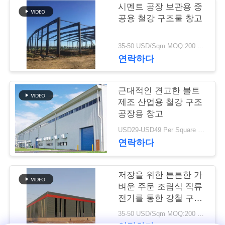
시멘트 공장 보관용 중
행
공용 철강 구조물 창고
35-50 USD/Sqm MOQ:200 평방 미터
품
연락하다
질
관
근대적인 견고한 볼트
제조 산업용 철강 구조
리
공장용 창고
USD29-USD49 Per Square Meter MOQ:200 평방미터
연락하다
연
락
저장을 위한 튼튼한 가
주
벼운 주문 조립식 직류
전기를 통한 강철 구조
세
물 창고
35-50 USD/Sqm MOQ:200 평방미터