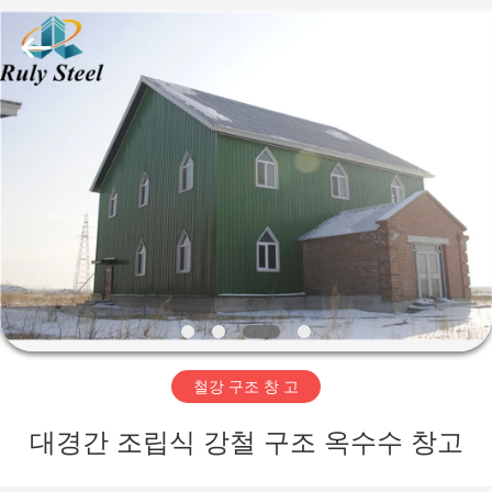
Copyright
©
2019
-
2026
Qingdao
Ruly
Steel
집
Engineering
Co.,Ltd.
All
Rights
Reserved.
제
품
동
영
철강 구조 창 고
상
대경간 조립식 강철 구조 옥수수 창고
VR