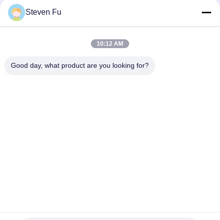
요
연락하다
Steven Fu
뉴
모든
10:12 AM
스
Good day, what product are you looking for?
철강 구조 창 고
강철 구조물 작업장
결
강철 구조물 건축
철골 구조물 제작
점
솔
조립식으로 만들어진
PEB 강철 건물
강철 구조물
루
션
구조 강철 광속
강철 구조물 격납고
BLOG
구독하십시오