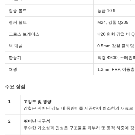
집중 볼트
등급 10.9
앵커 볼트
M24, 강철 Q235
크로스 브레이스
Φ20 원형 강철 바 Q
벽 패널
0.5mm 강철 클래딩
환풍기
직경 Φ600, 스테인
채광
1.2mm FRP, 이중층
주요 장점
1
고강도 및 경량
강철은 뛰어난 강도 대 중량비를 제공하여 최소한의 재료로 
2
뛰어난 내구성
우수한 가소성과 인성은 구조물을 과부하 및 동적 하중에 강