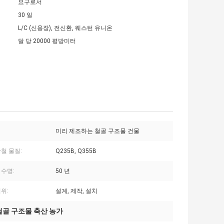
요구로서
30 일
L/C (신용장), 전신환, 웨스턴 유니온
달 당 20000 평방미터
미리 제조하는 철골 구조물 건물
철 물질:
Q235B, Q355B
 수명:
50 년
위:
설계, 제작, 설치
철골 구조물 축산 농가