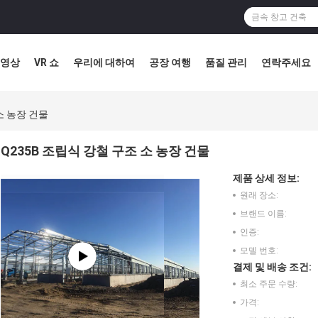
영상
VR 쇼
우리에 대하여
공장 여행
품질 관리
연락주세요
소 농장 건물
Q235B 조립식 강철 구조 소 농장 건물
제품 상세 정보:
원래 장소:
브랜드 이름:
인증:
모델 번호:
결제 및 배송 조건:
최소 주문 수량:
가격: