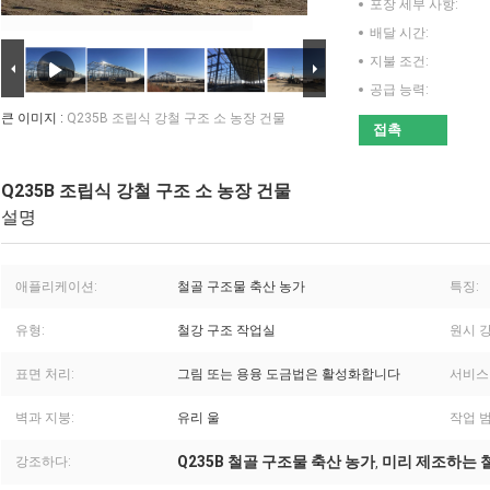
포장 세부 사항:
배달 시간:
지불 조건:
공급 능력:
큰 이미지 :
Q235B 조립식 강철 구조 소 농장 건물
접촉
Q235B 조립식 강철 구조 소 농장 건물
설명
애플리케이션:
철골 구조물 축산 농가
특징:
유형:
철강 구조 작업실
원시 강
표면 처리:
그림 또는 용융 도금법은 활성화합니다
서비스
벽과 지붕:
유리 울
작업 범
Q235B 철골 구조물 축산 농가
미리 제조하는 
강조하다:
,