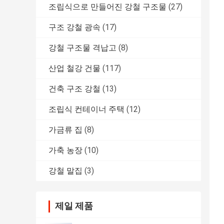
조립식으로 만들어진 강철 구조물
(27)
구조 강철 광속
(17)
강철 구조물 격납고
(8)
산업 철강 건물
(117)
건축 구조 강철
(13)
조립식 컨테이너 주택
(12)
가금류 집
(8)
가축 농장
(10)
강철 말집
(3)
제일 제품