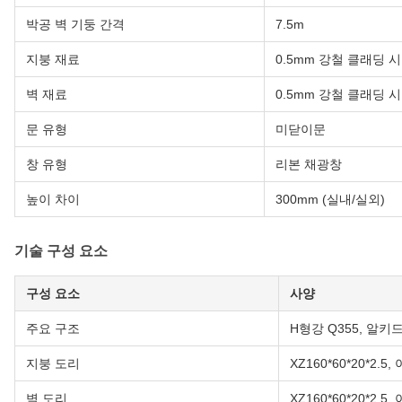
박공 벽 기둥 간격
7.5m
지붕 재료
0.5mm 강철 클래딩 
벽 재료
0.5mm 강철 클래딩 
문 유형
미닫이문
창 유형
리본 채광창
높이 차이
300mm (실내/실외)
기술 구성 요소
구성 요소
사양
주요 구조
H형강 Q355, 알키
지붕 도리
XZ160*60*20*2.5
벽 도리
XZ160*60*20*2.5