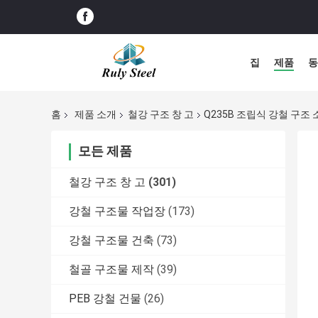
집
제품
동
홈
제품 소개
철강 구조 창 고
Q235B 조립식 강철 구조 
모든 제품
철강 구조 창 고
(301)
강철 구조물 작업장
(173)
강철 구조물 건축
(73)
철골 구조물 제작
(39)
PEB 강철 건물
(26)