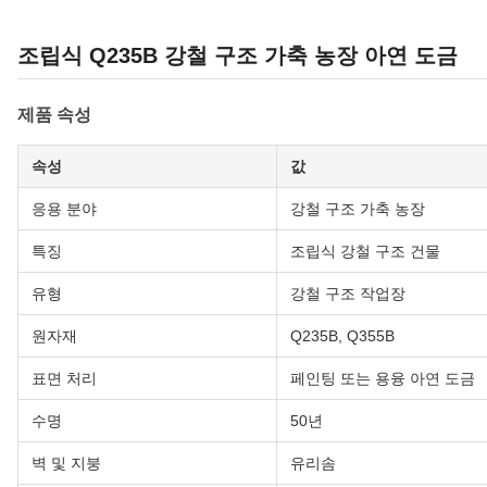
조립식 Q235B 강철 구조 가축 농장 아연 도금
제품 속성
속성
값
응용 분야
강철 구조 가축 농장
특징
조립식 강철 구조 건물
유형
강철 구조 작업장
원자재
Q235B, Q355B
표면 처리
페인팅 또는 용융 아연 도금
수명
50년
벽 및 지붕
유리솜