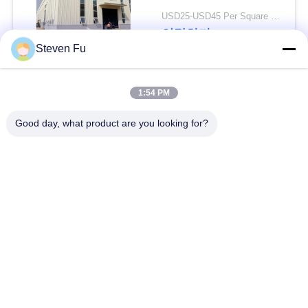
요
USD25-USD45 Per Square Meter MOQ:200 평방미터
연락하다
뉴
Steven Fu
스
모든
1:54 PM
결
Good day, what product are you looking for?
철강 구조 창 고
강철 구조물 작업장
점
강철 구조물 건축
철골 구조물 제작
솔
루
조립식으로 만들어진
PEB 강철 건물
션
강철 구조물
구조 강철 광속
강철 구조물 격납고
BLOG