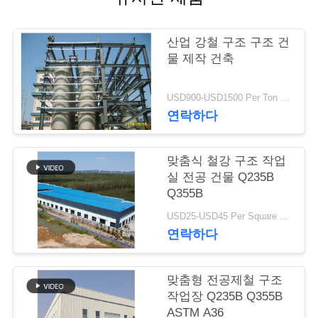
행
산업 강철 구조 구조 건
물 제작 건축
품
질
USD900-USD1500 Per Ton MOQ:50 톤
연락하다
관
리
맞춤식 철강 구조 작업
실 전공 건물 Q235B
Q355B
연
USD25-USD45 Per Square Meter MOQ:200 평방미터
락
연락하다
주
맞춤형 전공제철 구조
세
작업장 Q235B Q355B
ASTM A36