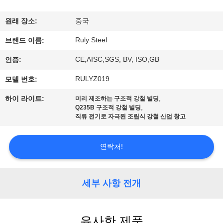
쇼
원래 장소:
중국
Ruly Steel
브랜드 이름:
우
CE,AISC,SGS, BV, ISO,GB
인증:
리
RULYZ019
모델 번호:
에
,
하이 라이트:
미리 제조하는 구조적 강철 빌딩
대
,
Q235B 구조적 강철 빌딩
직류 전기로 자극된 조립식 강철 산업 창고
하
여
연락처!
공
세부 사항 전개
장
여
유사한 제품