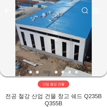
Copyright
©
2019
-
2026
Qingdao
Ruly
Steel
집
Engineering
Co.,Ltd.
All
Rights
Reserved.
제
품
동
영
산업 철강 건물
상
전공 철강 산업 건물 창고 쉐드 Q235B
VR
Q355B