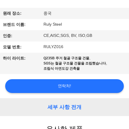
쇼
원래 장소:
중국
Ruly Steel
우
브랜드 이름:
CE,AISC,SGS, BV, ISO,GB
인증:
리
RULYZ016
모델 번호:
에
,
하이 라이트:
Q235B 주거 철골 구조물 건물
대
,
SGS는 철골 구조물 건물을 조립했습니다
조립식 아연도강 건축물
하
여
연락처!
공
세부 사항 전개
장
여
유사한 제품