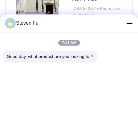
요
USD25-USD45 Per Square Meter MOQ:200 평방미터
연락하다
뉴
Steven Fu
스
모든
7:41 AM
결
Good day, what product are you looking for?
철강 구조 창 고
강철 구조물 작업장
점
솔
강철 구조물 건축
철골 구조물 제작
루
조립식으로 만들어진
PEB 강철 건물
션
강철 구조물
구조 강철 광속
강철 구조물 격납고
BLOG