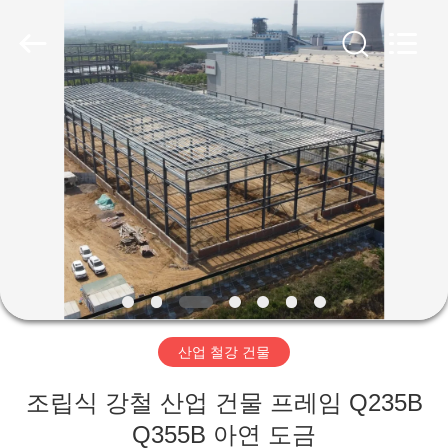
Copyright
©
2019
-
2026
Qingdao
Ruly
Steel
집
Engineering
Co.,Ltd.
All
Rights
Reserved.
제
품
동
영
산업 철강 건물
상
조립식 강철 산업 건물 프레임 Q235B
VR
Q355B 아연 도금