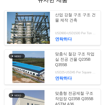
행
산업 강철 구조 구조 건
물 제작 건축
품
질
USD900-USD1500 Per Ton MOQ:50 톤
연락하다
관
리
맞춤식 철강 구조 작업
실 전공 건물 Q235B
Q355B
연
USD25-USD45 Per Square Meter MOQ:200 평방미터
락
연락하다
주
맞춤형 전공제철 구조
세
작업장 Q235B Q355B
ASTM A36