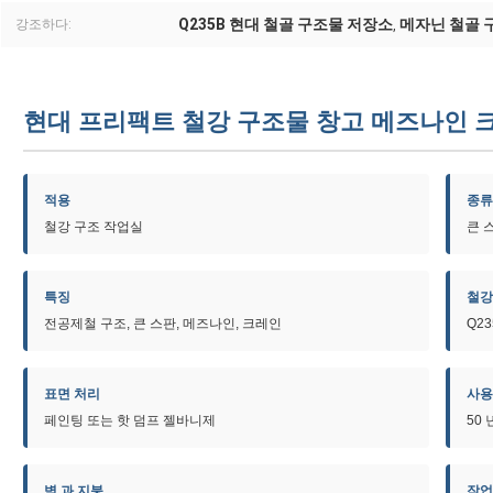
Q235B 현대 철골 구조물 저장소
메자닌 철골 
강조하다:
,
현대 프리팩트 철강 구조물 창고 메즈나인 
적용
종류
철강 구조 작업실
큰 
특징
철강
전공제철 구조, 큰 스판, 메즈나인, 크레인
Q23
표면 처리
사용
페인팅 또는 핫 덤프 젤바니제
50 
벽 과 지붕
작업