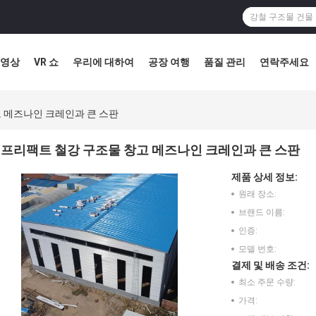
영상
VR 쇼
우리에 대하여
공장 여행
품질 관리
연락주세요
 메즈나인 크레인과 큰 스판
프리팩트 철강 구조물 창고 메즈나인 크레인과 큰 스판
제품 상세 정보:
원래 장소:
브랜드 이름:
인증:
모델 번호:
결제 및 배송 조건:
최소 주문 수량:
가격: