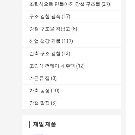
조립식으로 만들어진 강철 구조물
(27)
구조 강철 광속
(17)
강철 구조물 격납고
(8)
산업 철강 건물
(117)
건축 구조 강철
(13)
조립식 컨테이너 주택
(12)
가금류 집
(8)
가축 농장
(10)
강철 말집
(3)
제일 제품