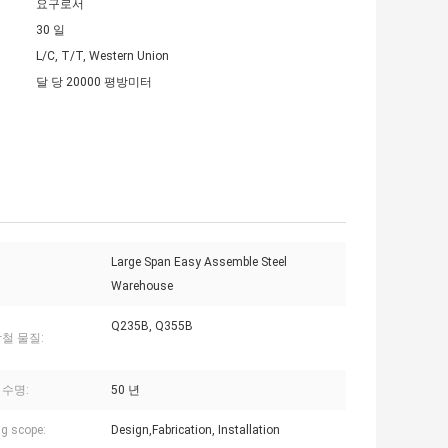
요구로서
30 일
L/C, T/T, Western Union
달 당 20000 평방미터
Large Span Easy Assemble Steel
Warehouse
Q235B, Q355B
철 물질:
 수명:
50 년
g scope:
Design,Fabrication, Installation