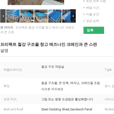
포장 세부 사항:
배달 시간:
지불 조건:
공급 능력:
큰 이미지 :
프리팩트 철강 구조물 창고 메즈나인 크레인
접촉
과 큰 스판
프리팩트 철강 구조물 창고 메즈나인 크레인과 큰 스판
설명
철강 구조 작업실
애플리케이션:
Type:
철골 구조물, 큰 전폭, 메자닌, 크레인을 조립
특징:
원시 강
식으로 지으세요
표면 처리:
그림 또는 용융 도금법은 활성화합니다
서비스
Wall and Roof:
Steel Cladding Sheet,Sandwich Panel
Workin