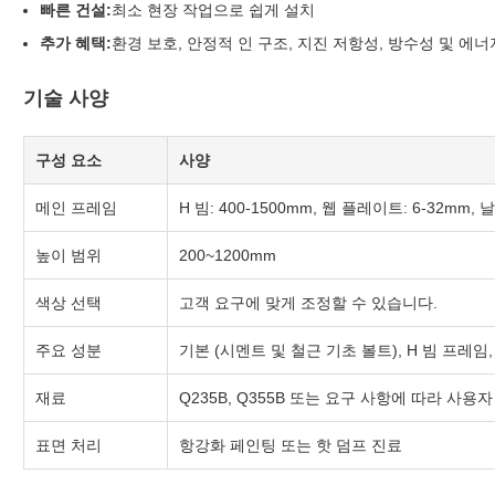
빠른 건설:
최소 현장 작업으로 쉽게 설치
추가 혜택:
환경 보호, 안정적 인 구조, 지진 저항성, 방수성 및 에너
기술 사양
구성 요소
사양
메인 프레임
H 빔: 400-1500mm, 웹 플레이트: 6-32mm,
높이 범위
200~1200mm
색상 선택
고객 요구에 맞게 조정할 수 있습니다.
주요 성분
기본 (시멘트 및 철근 기초 볼트), H 빔 프레임, C
재료
Q235B, Q355B 또는 요구 사항에 따라 사용
표면 처리
항강화 페인팅 또는 핫 덤프 진료