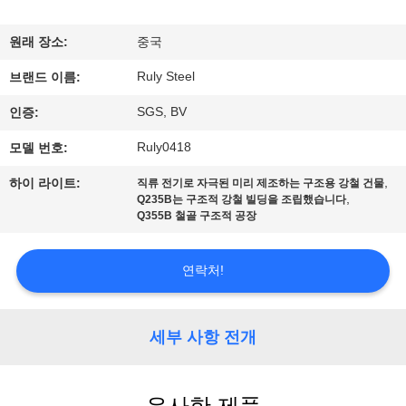
쇼
원래 장소:
중국
Ruly Steel
우
브랜드 이름:
SGS, BV
인증:
리
Ruly0418
모델 번호:
에
,
하이 라이트:
직류 전기로 자극된 미리 제조하는 구조용 강철 건물
대
,
Q235B는 구조적 강철 빌딩을 조립했습니다
Q355B 철골 구조적 공장
하
여
연락처!
공
세부 사항 전개
장
여
유사한 제품