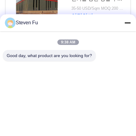
요
물 창고
35-50 USD/Sqm MOQ:200 평방미터
연락하다
뉴
Steven Fu
스
모든
9:38 AM
결
Good day, what product are you looking for?
철강 구조 창 고
강철 구조물 작업장
점
솔
강철 구조물 건축
철골 구조물 제작
루
조립식으로 만들어진
PEB 강철 건물
션
강철 구조물
구조 강철 광속
강철 구조물 격납고
BLOG