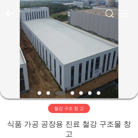
Copyright
©
2019
-
2026
Qingdao
Ruly
Steel
집
Engineering
Co.,Ltd.
All
Rights
Reserved.
제
품
동
영
철강 구조 창 고
상
식품 가공 공장용 진료 철강 구조물 창
VR
고