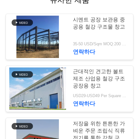
행
시멘트 공장 보관용 중
공용 철강 구조물 창고
품
질
35-50 USD/Sqm MOQ:200 평방 미터
연락하다
관
리
근대적인 견고한 볼트
제조 산업용 철강 구조
공장용 창고
연
USD29-USD49 Per Square Meter MOQ:200 평방미터
락
연락하다
주
저장을 위한 튼튼한 가
세
벼운 주문 조립식 직류
전기를 통한 강철 구조