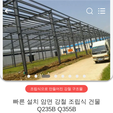
Copyright
©
2019
-
2026
Qingdao
Ruly
Steel
집
Engineering
Co.,Ltd.
All
Rights
Reserved.
제
품
동
영
조립식으로 만들어진 강철 구조물
상
빠른 설치 암면 강철 조립식 건물
VR
Q235B Q355B