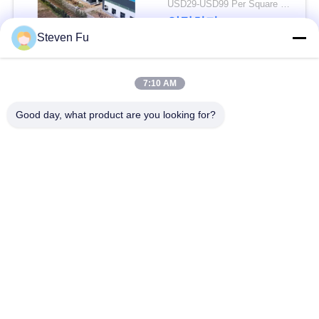
요
USD29-USD99 Per Square Meter MOQ:200 평방 미터
연락하다
Steven Fu
뉴
스
모든
7:10 AM
Good day, what product are you looking for?
결
철강 구조 창 고
강철 구조물 작업장
점
강철 구조물 건축
철골 구조물 제작
솔
조립식으로 만들어진
루
PEB 강철 건물
강철 구조물
션
구조 강철 광속
강철 구조물 격납고
BLOG