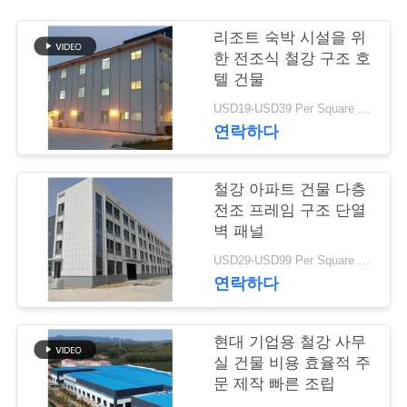
행
리조트 숙박 시설을 위
한 전조식 철강 구조 호
텔 건물
품
USD19-USD39 Per Square Meter MOQ:200 square meters
질
연락하다
관
철강 아파트 건물 다층
리
전조 프레임 구조 단열
벽 패널
연
USD29-USD99 Per Square Meter MOQ:200 평방 미터
연락하다
락
주
현대 기업용 철강 사무
실 건물 비용 효율적 주
세
문 제작 빠른 조립