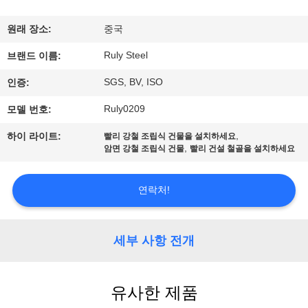
쇼
원래 장소:
중국
Ruly Steel
브랜드 이름:
우
SGS, BV, ISO
인증:
리
Ruly0209
모델 번호:
에
,
하이 라이트:
빨리 강철 조립식 건물을 설치하세요
대
,
암면 강철 조립식 건물
빨리 건설 철골을 설치하세요
하
연락처!
여
세부 사항 전개
공
장
유사한 제품
여