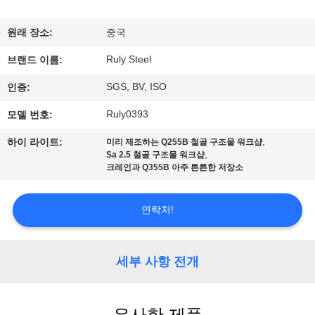
쇼
원래 장소:
중국
Ruly Steel
우
브랜드 이름:
SGS, BV, ISO
인증:
리
Ruly0393
모델 번호:
에
,
하이 라이트:
미리 제조하는 Q255B 철골 구조물 워크샵
대
,
Sa 2.5 철골 구조물 워크샵
크레인과 Q355B 아주 튼튼한 저장소
하
여
연락처!
공
세부 사항 전개
장
여
유사한 제품