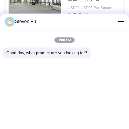
요
USD29-USD99 Per Square Meter MOQ:500 평방 미터
연락하다
뉴
Steven Fu
스
모든
3:00 PM
결
Good day, what product are you looking for?
철강 구조 창 고
강철 구조물 작업장
점
솔
강철 구조물 건축
철골 구조물 제작
루
조립식으로 만들어진
PEB 강철 건물
션
강철 구조물
구조 강철 광속
강철 구조물 격납고
BLOG