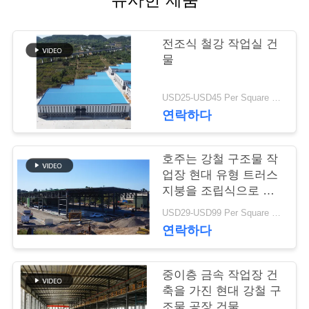
행
전조식 철강 작업실 건
물
품
질
USD25-USD45 Per Square Meter MOQ:200 평방미터
연락하다
관
리
호주는 강철 구조물 작
업장 현대 유형 트러스
지붕을 조립식으로 만
연
들었습니다
USD29-USD99 Per Square Meter MOQ:500 평방 미터
락
연락하다
주
중이층 금속 작업장 건
세
축을 가진 현대 강철 구
조물 공장 건물