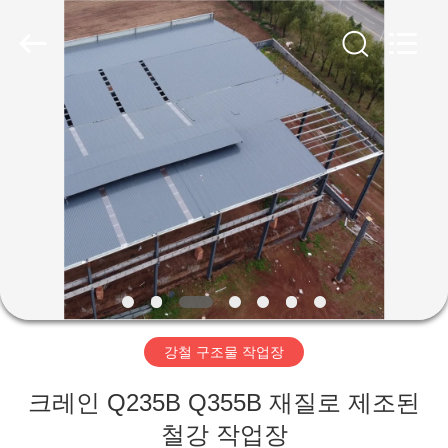
Copyright
©
2019
-
2026
Qingdao
Ruly
Steel
집
Engineering
Co.,Ltd.
All
Rights
Reserved.
제
품
동
영
강철 구조물 작업장
상
크레인 Q235B Q355B 재질로 제조된
VR
철강 작업장