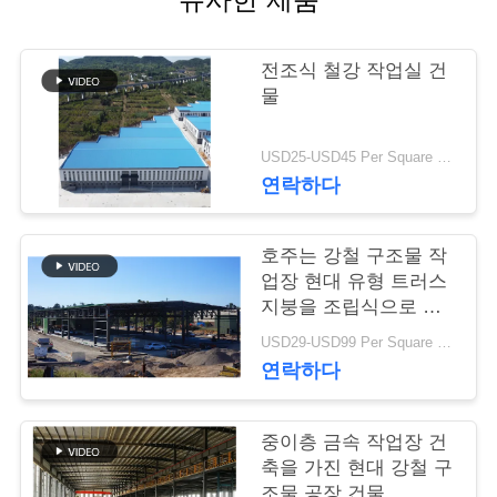
행
전조식 철강 작업실 건
물
품
질
USD25-USD45 Per Square Meter MOQ:200 평방미터
연락하다
관
리
호주는 강철 구조물 작
업장 현대 유형 트러스
지붕을 조립식으로 만
연
들었습니다
USD29-USD99 Per Square Meter MOQ:500 평방 미터
락
연락하다
주
중이층 금속 작업장 건
세
축을 가진 현대 강철 구
조물 공장 건물