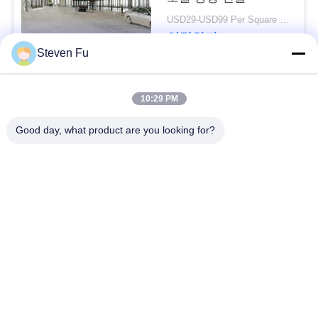
요
USD29-USD99 Per Square Meter MOQ:500 평방 미터
연락하다
뉴
Steven Fu
스
모든
10:29 PM
결
Good day, what product are you looking for?
철강 구조 창 고
강철 구조물 작업장
점
솔
강철 구조물 건축
철골 구조물 제작
루
조립식으로 만들어진
PEB 강철 건물
션
강철 구조물
구조 강철 광속
강철 구조물 격납고
BLOG