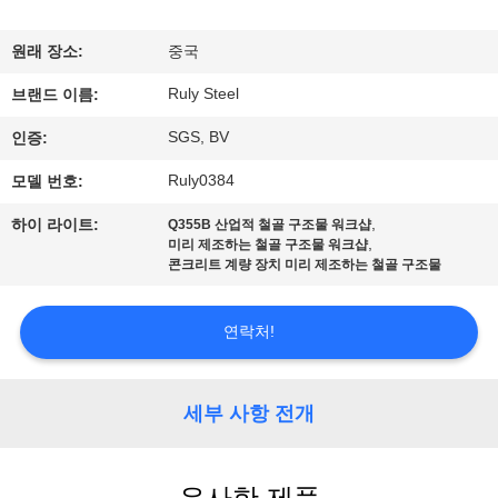
쇼
원래 장소:
중국
Ruly Steel
우
브랜드 이름:
SGS, BV
인증:
리
Ruly0384
모델 번호:
에
,
하이 라이트:
Q355B 산업적 철골 구조물 워크샵
대
,
미리 제조하는 철골 구조물 워크샵
콘크리트 계량 장치 미리 제조하는 철골 구조물
하
여
연락처!
공
세부 사항 전개
장
여
유사한 제품