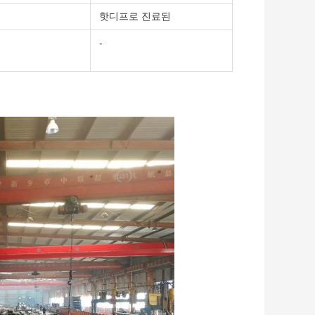
핫디프로 진료된
-