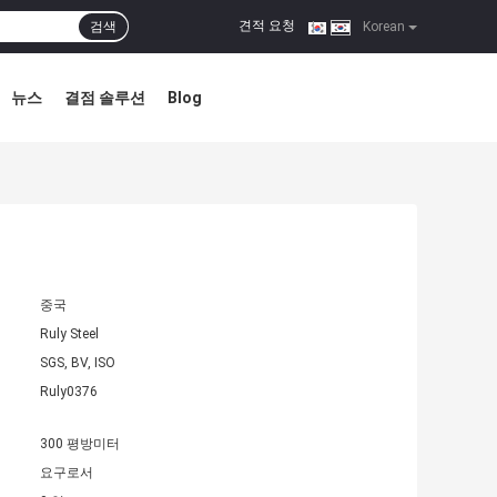
견적 요청
검색
|
Korean
뉴스
결점 솔루션
Blog
중국
Ruly Steel
SGS, BV, ISO
Ruly0376
300 평방미터
요구로서