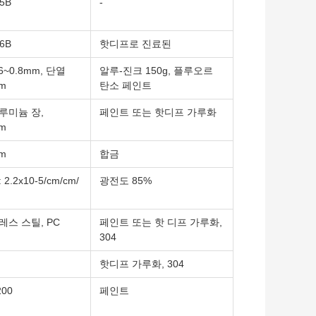
5B
-
6B
핫디프로 진료된
6~0.8mm, 단열
알루-진크 150g, 플루오르
mm
탄소 페인트
루미늄 장,
페인트 또는 핫디프 가루화
mm
mm
합금
.2x10-5/cm/cm/
광전도 85%
레스 스틸, PC
페인트 또는 핫 디프 가루화,
304
핫디프 가루화, 304
200
페인트