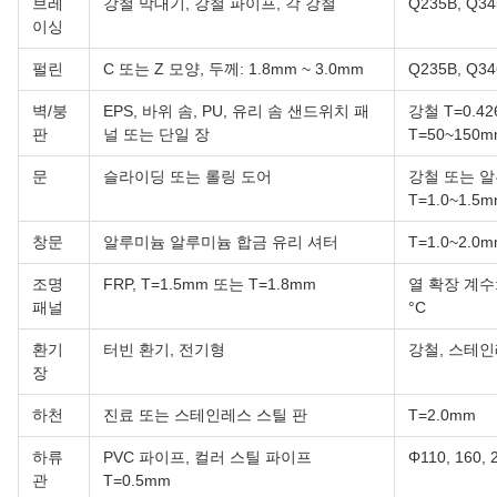
브레
강철 막대기, 강철 파이프, 각 강철
Q235B, Q34
이싱
펄린
C 또는 Z 모양, 두께: 1.8mm ~ 3.0mm
Q235B, Q34
벽/붕
EPS, 바위 솜, PU, 유리 솜 샌드위치 패
강철 T=0.42
판
널 또는 단일 장
T=50~150
문
슬라이딩 또는 롤링 도어
강철 또는 알
T=1.0~1.5
창문
알루미늄 알루미늄 합금 유리 셔터
T=1.0~2.0
조명
FRP, T=1.5mm 또는 T=1.8mm
열 확장 계수: 2
패널
°C
환기
터빈 환기, 전기형
강철, 스테인
장
하천
진료 또는 스테인레스 스틸 판
T=2.0mm
하류
PVC 파이프, 컬러 스틸 파이프
Φ110, 160, 
관
T=0.5mm