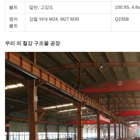
볼트
일반, 고강도
100.9S, 4.8s
앵커
강철 막대 M24, M27 M30
Q235B
볼트
우리 의 철강 구조물 공장