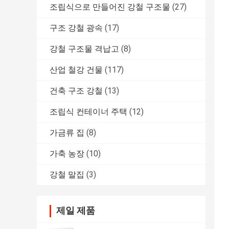
조립식으로 만들어진 강철 구조물
(27)
구조 강철 광속
(17)
강철 구조물 격납고
(8)
산업 철강 건물
(117)
건축 구조 강철
(13)
조립식 컨테이너 주택
(12)
가금류 집
(8)
가축 농장
(10)
강철 말집
(3)
제일 제품