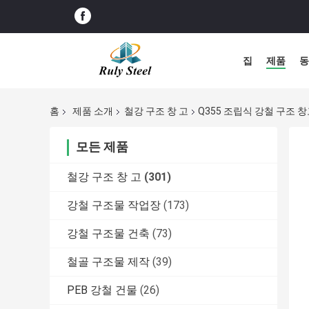
집
제품
동
홈
제품 소개
철강 구조 창 고
Q355 조립식 강철 구조 창고
모든 제품
철강 구조 창 고
(301)
강철 구조물 작업장
(173)
강철 구조물 건축
(73)
철골 구조물 제작
(39)
PEB 강철 건물
(26)