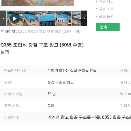
배달 시간:
지불 조건:
공급 능력:
접촉
큰 이미지 :
Q355 조립식 강철 구조 창고 (50년 수명)
Q355 조립식 강철 구조 창고 (50년 수명)
설명
애플리케이션:
미리 제조하는 철골 구조물 건물
특징:
유형:
철강 구조물 창고
원시 강
서비스 수명:
50 년
Wall a
표면 처리:
그림
작업 범
기계적 창고 철골 구조물 건물
Q355 철골 구
강조하다:
,