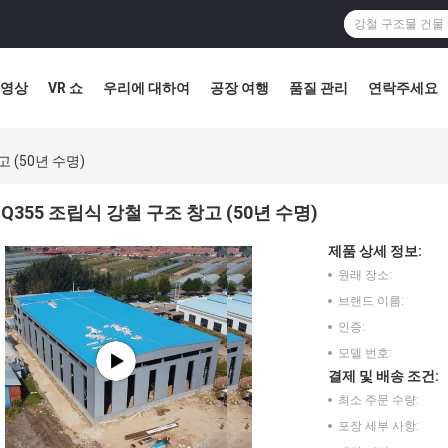
영상
VR 쇼
우리에 대하여
공장 여행
품질 관리
연락주세요
 (50년 수명)
Q355 조립식 강철 구조 창고 (50년 수명)
제품 상세 정보:
원래 장소:
브랜드 이름:
인증:
모델 번호:
결제 및 배송 조건:
최소 주문 수량:
포장 세부 사항: