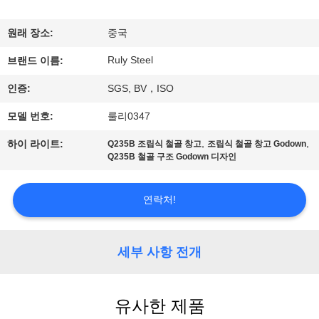
쇼
원래 장소:
중국
Ruly Steel
우
브랜드 이름:
인증:
SGS, BV，ISO
리
모델 번호:
룰리0347
에
,
,
하이 라이트:
Q235B 조립식 철골 창고
조립식 철골 창고 Godown
대
Q235B 철골 구조 Godown 디자인
하
연락처!
여
세부 사항 전개
공
장
유사한 제품
여