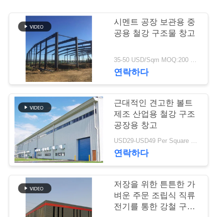
행
시멘트 공장 보관용 중
공용 철강 구조물 창고
품
35-50 USD/Sqm MOQ:200 평방 미터
질
연락하다
관
근대적인 견고한 볼트
리
제조 산업용 철강 구조
공장용 창고
연
USD29-USD49 Per Square Meter MOQ:200 평방미터
연락하다
락
주
저장을 위한 튼튼한 가
벼운 주문 조립식 직류
세
전기를 통한 강철 구조