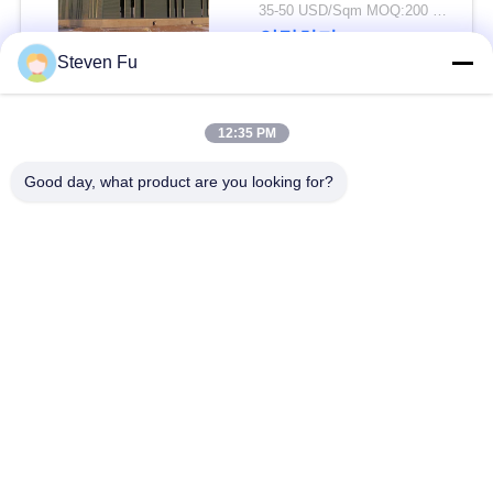
요
물 창고
35-50 USD/Sqm MOQ:200 평방미터
연락하다
Steven Fu
뉴
스
모든
12:35 PM
Good day, what product are you looking for?
결
철강 구조 창 고
강철 구조물 작업장
점
강철 구조물 건축
철골 구조물 제작
솔
루
조립식으로 만들어진
PEB 강철 건물
강철 구조물
션
구조 강철 광속
강철 구조물 격납고
BLOG