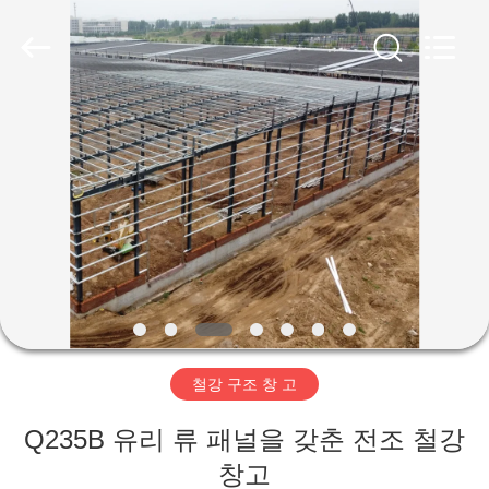
Copyright
©
2019
-
2026
Qingdao
Ruly
Steel
집
Engineering
Co.,Ltd.
All
Rights
Reserved.
제
품
동
영
철강 구조 창 고
상
Q235B 유리 류 패널을 갖춘 전조 철강
VR
창고