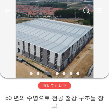
Copyright
©
2019
-
2026
Qingdao
Ruly
Steel
집
Engineering
Co.,Ltd.
All
Rights
Reserved.
제
품
동
영
철강 구조 창 고
상
50 년의 수명으로 전공 철강 구조물 창
VR
고