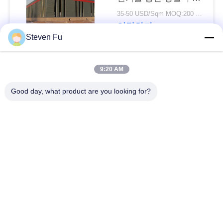
요
물 창고
35-50 USD/Sqm MOQ:200 평방미터
연락하다
뉴
Steven Fu
스
모든
9:20 AM
결
Good day, what product are you looking for?
철강 구조 창 고
강철 구조물 작업장
점
솔
강철 구조물 건축
철골 구조물 제작
루
조립식으로 만들어진
PEB 강철 건물
션
강철 구조물
구조 강철 광속
강철 구조물 격납고
BLOG