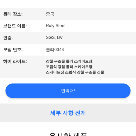
쇼
원래 장소:
중국
Ruly Steel
우
브랜드 이름:
SGS, BV
인증:
리
모델 번호:
룰리0344
에
,
하이 라이트:
강철 구조물 롤러 스케이트장
대
,
조립식 강철 롤러 스케이트장
스케이트장 조립식 강철 구조물 건물
하
여
연락처!
공
세부 사항 전개
장
여
유사한 제품