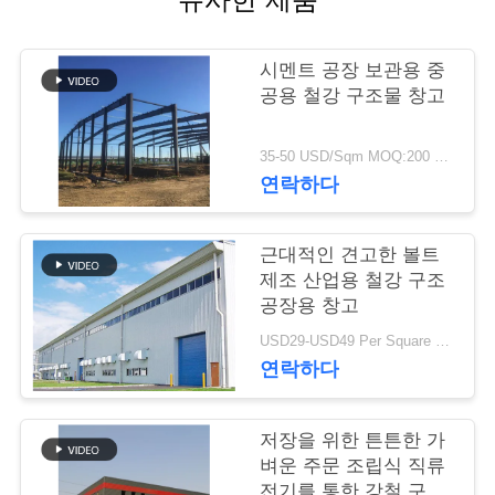
행
시멘트 공장 보관용 중
공용 철강 구조물 창고
품
질
35-50 USD/Sqm MOQ:200 평방 미터
연락하다
관
리
근대적인 견고한 볼트
제조 산업용 철강 구조
공장용 창고
연
USD29-USD49 Per Square Meter MOQ:200 평방미터
락
연락하다
주
저장을 위한 튼튼한 가
세
벼운 주문 조립식 직류
전기를 통한 강철 구조