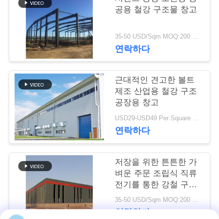
공용 철강 구조물 창고
행
35-50 USD/Sqm MOQ:200 평방 미터
품
연락하다
질
근대적인 견고한 볼트
관
제조 산업용 철강 구조
공장용 창고
리
USD29-USD49 Per Square Meter MOQ:200 평방미터
연락하다
연
락
저장을 위한 튼튼한 가
벼운 주문 조립식 직류
주
전기를 통한 강철 구조
물 창고
세
35-50 USD/Sqm MOQ:200 평방미터
연락하다