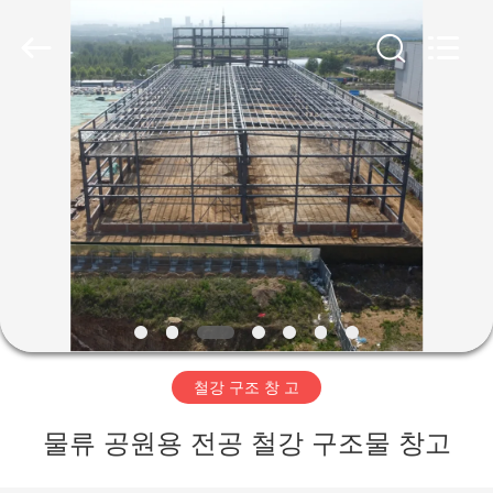
Copyright
©
2019
-
2026
Qingdao
Ruly
Steel
집
Engineering
Co.,Ltd.
All
Rights
Reserved.
제
품
동
영
철강 구조 창 고
상
물류 공원용 전공 철강 구조물 창고
VR