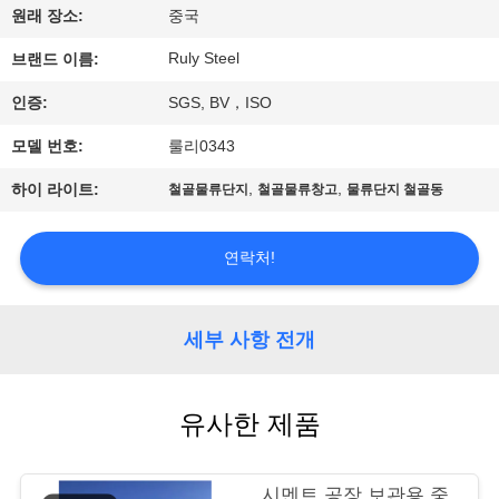
원래 장소:
중국
쇼
Ruly Steel
브랜드 이름:
우
인증:
SGS, BV，ISO
리
모델 번호:
룰리0343
에
,
,
하이 라이트:
철골물류단지
철골물류창고
물류단지 철골동
대
연락처!
하
여
세부 사항 전개
공
유사한 제품
장
여
시멘트 공장 보관용 중