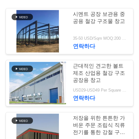
행
시멘트 공장 보관용 중
공용 철강 구조물 창고
품
35-50 USD/Sqm MOQ:200 평방 미터
질
연락하다
관
근대적인 견고한 볼트
리
제조 산업용 철강 구조
공장용 창고
연
USD29-USD49 Per Square Meter MOQ:200 평방미터
연락하다
락
주
저장을 위한 튼튼한 가
벼운 주문 조립식 직류
세
전기를 통한 강철 구조