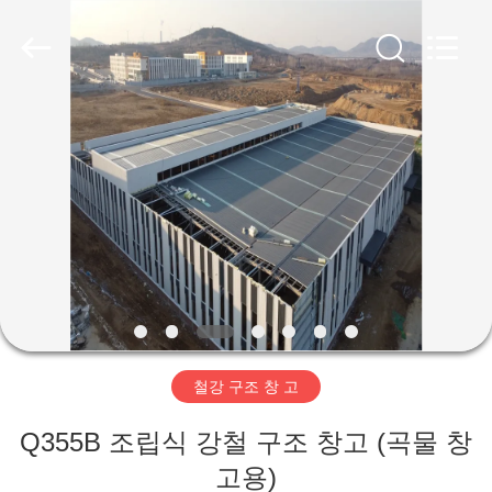
Copyright
©
2019
-
2026
Qingdao
Ruly
Steel
집
Engineering
Co.,Ltd.
All
Rights
Reserved.
제
품
동
영
철강 구조 창 고
상
Q355B 조립식 강철 구조 창고 (곡물 창
VR
고용)