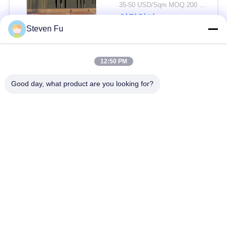
요
물 창고
35-50 USD/Sqm MOQ:200 평방미터
연락하다
Steven Fu
뉴
스
모든
12:50 PM
Good day, what product are you looking for?
결
철강 구조 창 고
강철 구조물 작업장
점
강철 구조물 건축
철골 구조물 제작
솔
루
조립식으로 만들어진
PEB 강철 건물
강철 구조물
션
구조 강철 광속
강철 구조물 격납고
BLOG