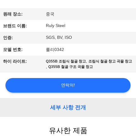
쇼
원래 장소:
중국
Ruly Steel
우
브랜드 이름:
SGS, BV, ISO
인증:
리
모델 번호:
룰리0342
에
,
하이 라이트:
Q355B 조립식 철골 창고
조립식 철골 창고 곡물 창고
대
,
Q355B 철골 구조 곡물 창고
하
연락처!
여
세부 사항 전개
공
장
유사한 제품
여