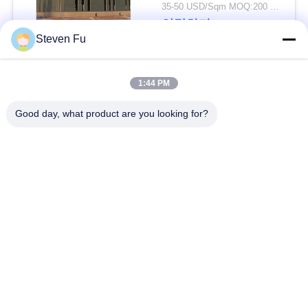
요
물 창고
35-50 USD/Sqm MOQ:200 평방미터
연락하다
Steven Fu
뉴
스
모든
1:44 PM
Good day, what product are you looking for?
결
철강 구조 창 고
강철 구조물 작업장
점
강철 구조물 건축
철골 구조물 제작
솔
루
조립식으로 만들어진
PEB 강철 건물
강철 구조물
션
구조 강철 광속
강철 구조물 격납고
BLOG