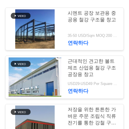
행
시멘트 공장 보관용 중
공용 철강 구조물 창고
품
35-50 USD/Sqm MOQ:200 평방 미터
질
연락하다
관
근대적인 견고한 볼트
리
제조 산업용 철강 구조
공장용 창고
연
USD29-USD49 Per Square Meter MOQ:200 평방미터
연락하다
락
주
저장을 위한 튼튼한 가
벼운 주문 조립식 직류
세
전기를 통한 강철 구조