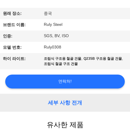
쇼
원래 장소:
중국
Ruly Steel
우
브랜드 이름:
SGS, BV, ISO
인증:
리
Ruly0308
모델 번호:
에
,
,
하이 라이트:
조립식 구조용 철골 건물
Q235B 구조용 철골 건물
대
조립식 철골 구조 건물
하
연락처!
여
세부 사항 전개
공
장
유사한 제품
여