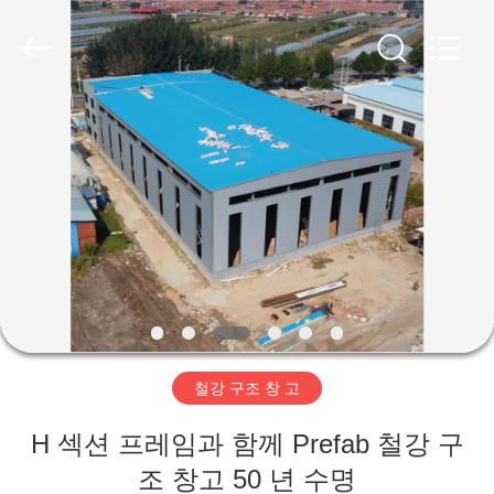
Copyright
©
2019
-
2026
Qingdao
Ruly
Steel
집
Engineering
Co.,Ltd.
All
Rights
Reserved.
제
품
동
영
철강 구조 창 고
상
H 섹션 프레임과 함께 Prefab 철강 구
VR
조 창고 50 년 수명